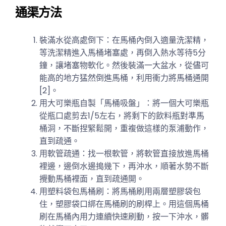
通渠方法
裝滿水從高處倒下：在馬桶內倒入適量洗潔精，
等洗潔精進入馬桶堵塞處，再倒入熱水等待5分
鐘，讓堵塞物軟化。然後裝滿一大盆水，從儘可
能高的地方猛然倒進馬桶，利用衝力將馬桶通開
[2]。
用大可樂瓶自製「馬桶吸盤」：將一個大可樂瓶
從瓶口處剪去1/5左右，將剩下的飲料瓶對準馬
桶洞，不斷捏緊鬆開，重複做這樣的泵浦動作，
直到疏通。
用軟管疏通：找一根軟管，將軟管直接放進馬桶
裡邊，邊倒水邊搗幾下，再沖水，順著水勢不斷
攪動馬桶裡面，直到疏通開。
用塑料袋包馬桶刷：將馬桶刷用兩層塑膠袋包
住，塑膠袋口綁在馬桶刷的刷桿上。用這個馬桶
刷在馬桶內用力連續快速刷動，按一下沖水，髒