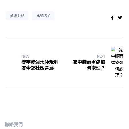
通渠工程
馬桶堵了
Faceb
Twi
PREV
NEXT
樓宇滲漏水仲裁制
家中牆面壁癌如
度今起社區巡展
何處理？
聯絡我們