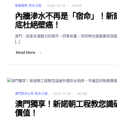
安裝維修
,
防水工程
2026-02-13
JACKIE
內牆滲水不再是「宿命」！新
底杜絕壁癌！
澳門，這座充滿魅力的城市，四季如畫，但同時也面臨著高濕
[…]
Read More
澳門防水公司
,
防水工程
2025-11-28
JACKIE
澳門獨享！新諾朝工程教您識
價值！