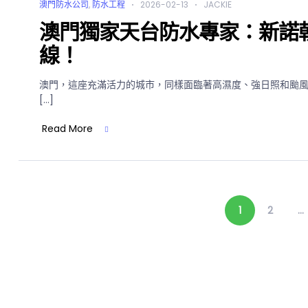
澳門防水公司
,
防水工程
2026-02-13
JACKIE
澳門獨家天台防水專家：新諾
線！
澳門，這座充滿活力的城市，同樣面臨著高濕度、強日照和颱
[…]
Read More
1
2
...