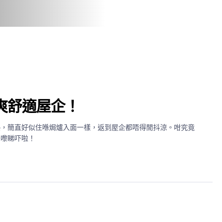
爽舒適屋企！
熱，簡直好似住喺焗爐入面一樣，返到屋企都唔得閒抖涼。咁究竟
齊嚟睇吓啦！