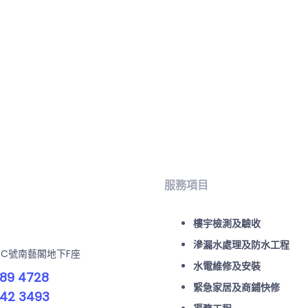
服務項目
樓宇檢測及驗收
滲漏水處理及防水工程
-C號南藝閣地下F座
水電維修及安裝
89 4728
緊急家居及商鋪快修
42 3493