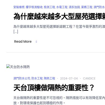
安裝維修
,
樓宇檢測驗收
,
檢測工程
,
水電工程
,
清拆加固
,
渠務工程
,
澳門防水
為什麼越來越多大型屋苑選擇
為什麼越來越多大型屋苑選擇新諾朝工程？在當今競爭激烈的
[…]
Read More
澳門防水公司
,
防水工程
,
隔熱工程
2024-07-04
CANDICE
天台頂樓做隔熱的重要性？
天台做隔熱的重要性是不可忽視的。隔熱措施可以有效降低室
放，對環境保護也起到積極的作用。