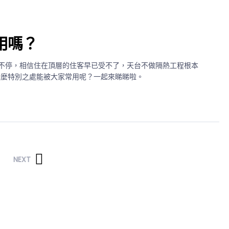
用嗎？
不停，相信住在頂層的住客早已受不了，天台不做隔熱工程根本
什麼特別之處能被大家常用呢？一起來睇睇啦。
NEXT