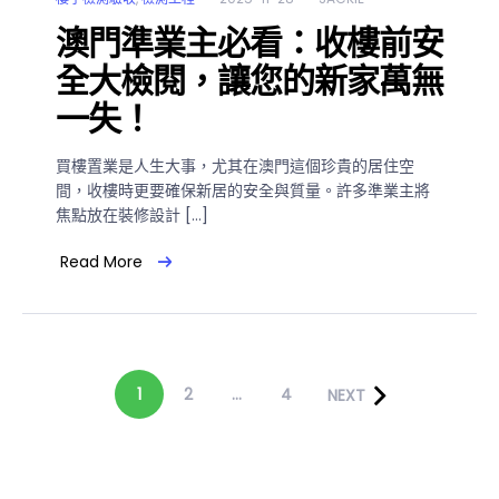
澳門準業主必看：收樓前安
全大檢閱，讓您的新家萬無
一失！
買樓置業是人生大事，尤其在澳門這個珍貴的居住空
間，收樓時更要確保新居的安全與質量。許多準業主將
焦點放在裝修設計 […]
Read More
1
2
...
4
NEXT