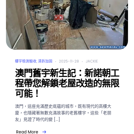
樓宇檢測驗收
,
清拆加固
2025-11-28
JACKIE
澳門舊宇新生記：新諾朝工
程帶您解鎖老屋改造的無限
可能！
澳門，這座充滿歷史底蘊的城市，既有現代的高樓大
廈，也隱藏著無數充滿故事的老舊樓宇。這些「老朋
友」見證了時代的變 […]
Read More