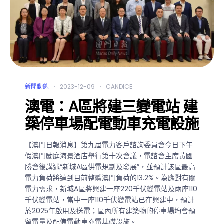
新聞動態
2023-12-09
CANDICE
澳電：A區將建三變電站 建
築停車場配電動車充電設施
【澳門日報消息】第九屆電力客戶諮詢委員會今日下午
假澳門勵庭海景酒店舉行第十次會議，電諮會主席黃國
勝會後講述“新城A區供電規劃及發展”，並預計該區最高
電力負荷將達到目前整體澳門負荷的13.2%。為應對有關
電力需求，新城A區將興建一座220千伏變電站及兩座110
千伏變電站，當中一座110千伏變電站已在興建中，預計
於2025年啟用及送電；區內所有建築物的停車場均會預
留電量及配備電動車充電基礎設施。