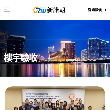
咨詢報價
樓宇驗收