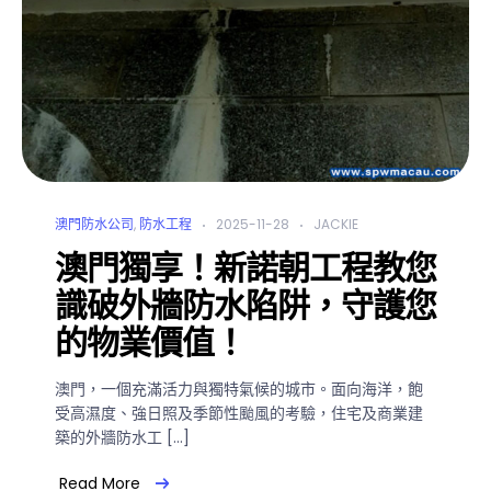
澳門防水公司
,
防水工程
2025-11-28
JACKIE
澳門獨享！新諾朝工程教您
識破外牆防水陷阱，守護您
的物業價值！
澳門，一個充滿活力與獨特氣候的城市。面向海洋，飽
受高濕度、強日照及季節性颱風的考驗，住宅及商業建
築的外牆防水工 […]
Read More