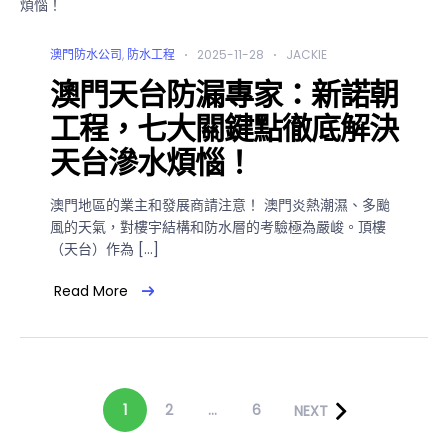
澳門防水公司
,
防水工程
2025-11-28
JACKIE
澳門天台防漏專家：新諾朝
工程，七大關鍵點徹底解決
天台滲水煩惱！
澳門地區的業主和發展商請注意！ 澳門炎熱潮濕、多颱
風的天氣，對樓宇結構和防水層的考驗極為嚴峻。頂樓
（天台）作為 […]
Read More
1
2
...
6
NEXT