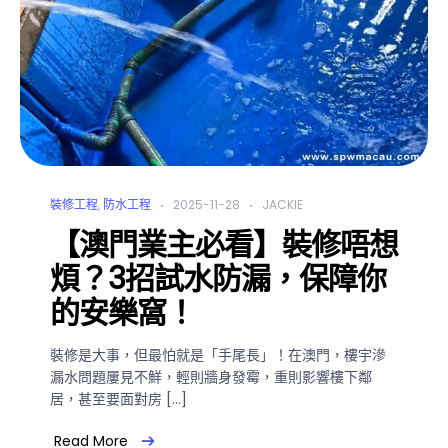
裝修工程
,
防水工程
2025-11-28
JACKIE
【澳門業主必看】裝修唔想
煩？3招試水防漏，保障你
的安樂窩！
裝修是大事，但最怕就是「手尾長」！在澳門，樓宇滲
漏水問題屢見不鮮，輕則牆身發霉，重則影響樓下鄰
居，甚至要面對房 […]
Read More