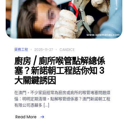
渠務工程
2025-11-27
CANDICE
廚房 / 廁所喉管點解總係
塞？新諾朝工程話你知 3
大關鍵誘因
在澳門，不少家庭經常為廚房或廁所的喉管堵塞問題煩
惱：明明定期清理，點解喉管總係塞？澳門新諾朝工程
有限公司憑藉多 […]
Read More