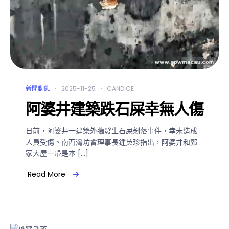
新聞動態
2025-11-25
CANDICE
阿婆井建築跌石屎幸無人傷
日前，阿婆井一建築外牆發生石屎剝落事件，幸未造成
人員受傷。南西灣坊會理事長鍾英珍指出，阿婆井和鄭
家大屋一帶是本 […]
Read More