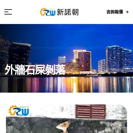
咨詢報價
外牆石屎剝落