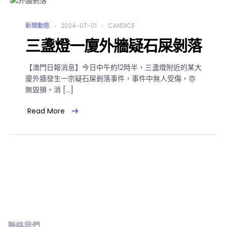
新聞動態
2024-07-01
CANDICE
三盞燈一廈外牆疑石屎剝落
【澳門日報消息】今日中午約12時半，三盞燈附近的某大
廈外牆發生一宗疑石屎剝落事件，事件中無人受傷，亦
無毀損。消 […]
Read More
聯絡我們