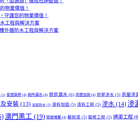
何「由源頭」徹底杜絕壁癌！
，守護您的物業價值！
樓外牆防水工程與解決方案
廚房漏水
(6)
房屋滲
房屋滲水
(5)
家居裝修
(4)
廁所漏水
(4)
房屋加固
(4)
(3)
滲
滲水
(14)
修及安裝
(13)
清拆加固
(5)
清拆工程
(5)
浴室防水
(3)
澳門黑工
(19)
6)
通渠工程
(8
藝術漆
(5)
裝修工程
(5)
管道堵塞
(4)