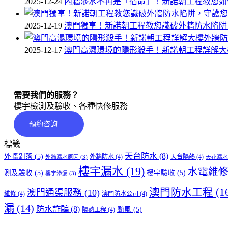
2025-12-24
內牆滲水不再是「宿命」！新諾朝工程教您如
2025-12-19
澳門獨享！新諾朝工程教您識破外牆防水陷阱
2025-12-17
澳門高濕環境的隱形殺手！新諾朝工程詳解大
需要我們的服務？
樓宇檢測及驗收、各種快修服務
預約咨詢
標籤
天台防水
(8)
外牆剝落
(5)
外牆防水
(4)
天台隔熱
(4)
外牆漏水原因
(3)
天花漏水
樓宇漏水
(19)
水電維
測及驗收
(5)
樓宇驗收
(5)
樓宇滲漏
(3)
澳門防水工程
(1
澳門通渠服務
(10)
維修
(4)
澳門防水公司
(4)
漏
(14)
防水詐騙
(8)
颱風
(5)
隔熱工程
(4)