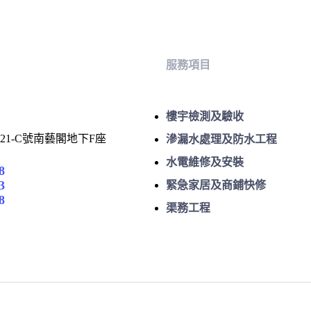
服務項目
樓宇檢測及驗收
1-C號南藝閣地下F座
滲漏水處理及防水工程
水電維修及安裝
8
3
緊急家居及商鋪快修
8
渠務工程