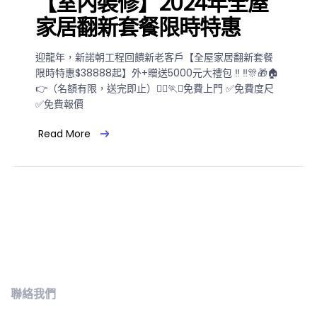
【室內裝修】2024年全屋
家居翻新套餐限時特惠
迎龍年，新諾朝工程回饋新老客戶【全屋家居翻新套餐
限時特惠$38888起】外+贈送5000元大禮包 ‼️ ‼️🎊🎁🏠
👉（名額有限，送完即止）🏃‍♀️🏃✅免費上門 ✅免費度尺
✅免費報價
Read More
聯絡我們