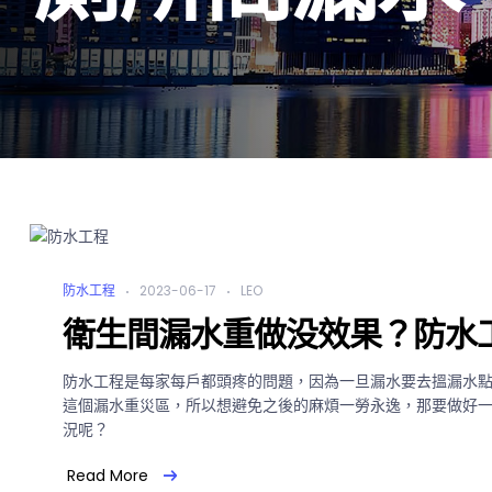
防水工程
2023-06-17
LEO
衛生間漏水重做没效果？防水
防水工程是每家每戶都頭疼的問題，因為一旦漏水要去搵漏水
這個漏水重災區，所以想避免之後的麻煩一勞永逸，那要做好
況呢？
Read More