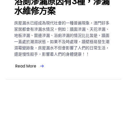
浴廁滲漏原因有3種，滲漏
水維修方案
房屋漏水已經成為現代社會的一種普遍現象，澳門好多
家居都會有滲漏水情況，例如：牆面滲漏、天花滲漏、
地板滲漏、窗邊滲漏、浴廁滲漏的情況比比皆是，牆面
一直處於潮濕狀態，如果不及時處理，牆壁極易發生潮
濕霉變跡象，房屋漏水不但會影響了人們的日常生活，
還是慢性殺手，影響着人們的身體健康！！
Read More