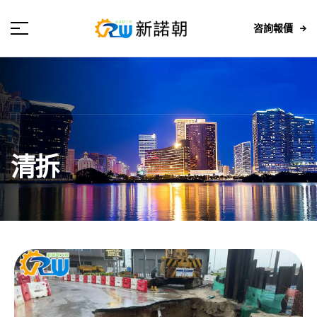
咨詢報價
清拆