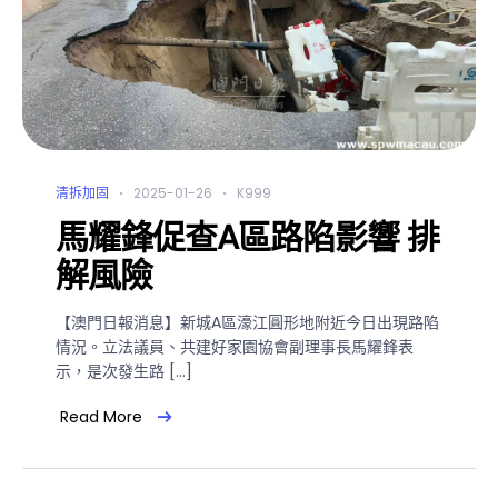
清拆加固
2025-01-26
K999
馬耀鋒促查A區路陷影響 排
解風險
【澳門日報消息】新城A區濠江圓形地附近今日出現路陷
情況。立法議員、共建好家園協會副理事長馬耀鋒表
示，是次發生路 […]
Read More