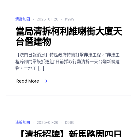
清拆加固
2025-01-26
K999
當局清拆柯利維喇街大廈天
台僭建物
【澳門日報消息】特區政府持續打擊非法工程，“非法工
程跨部門常設拆遷組”日前採取行動清拆一天台翻新僭建
物。土地工 […]
Read More
清拆加固
2025-01-26
K999
【清拆招牌】新馬路周四日