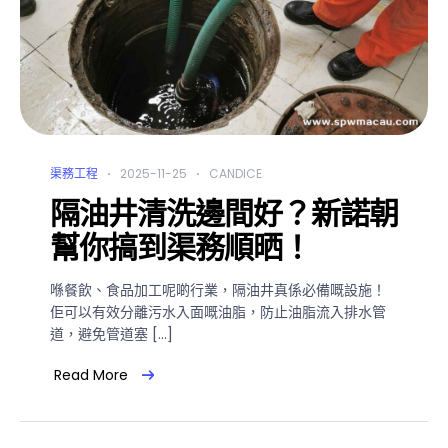
渠務工程
2025-11-25
CANDICE
隔油井清洗邊間好？新諾朝
幫你搞到渠務順晒！
喺餐飲、食品加工呢啲行業，隔油井真係必備嘅設施！
佢可以有效分離污水入面嘅油脂，防止油脂流入排水管
道，避免管道塞 […]
Read More