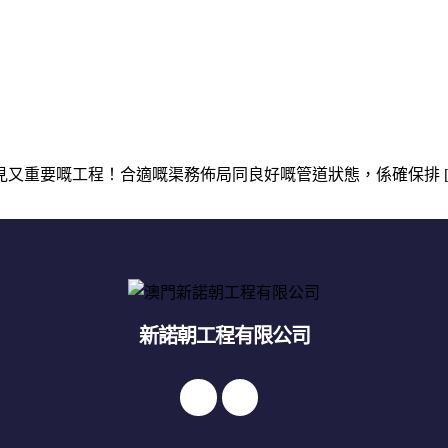
又重要嘅工程！合適嘅渠務佈局同良好嘅管道狀態，係確保排 [
新諾朝工程有限公司