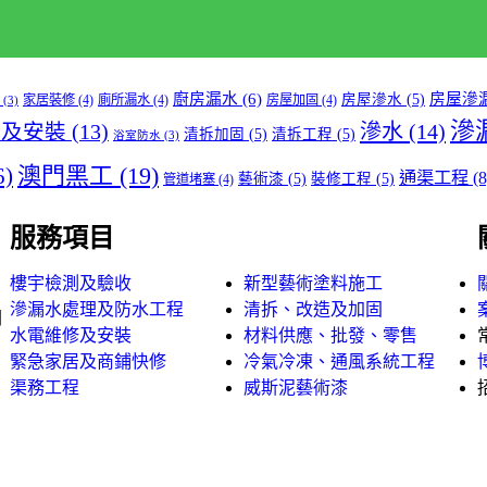
廚房漏水
(6)
房屋滲
房屋滲水
(5)
家居裝修
(4)
廁所漏水
(4)
房屋加固
(4)
(3)
滲
滲水
(14)
修及安裝
(13)
清拆加固
(5)
清拆工程
(5)
浴室防水
(3)
澳門黑工
(19)
6)
通渠工程
(8
藝術漆
(5)
裝修工程
(5)
管道堵塞
(4)
服務項目
樓宇檢測及驗收
新型藝術塗料施工
滲漏水處理及防水工程
清拆、改造及加固
閣
水電維修及安裝
材料供應、批發、零售
緊急家居及商鋪快修
冷氣冷凍、通風系統工程
渠務工程
威斯泥藝術漆