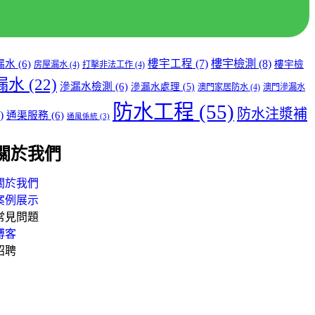
樓宇檢測
(8)
樓宇工程
(7)
漏水
(6)
樓宇檢
房屋漏水
(4)
打擊非法工作
(4)
漏水
(22)
滲漏水檢測
(6)
滲漏水處理
(5)
澳門家居防水
(4)
澳門滲漏水
防水工程
(55)
防水注漿補
)
通渠服務
(6)
通風係統
(3)
關於我們
關於我們
案例展示
常見問題
博客
招聘