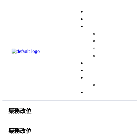
渠務改位
渠務改位