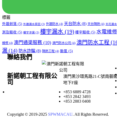
標籤
天台防水
(8)
外牆剝落
(5)
外牆防水
(4)
天台隔熱
(4)
外牆漏水原因
(3)
天花漏水
樓宇漏水
(19)
水電維
測及驗收
(5)
樓宇驗收
(5)
樓宇滲漏
(3)
澳門防水工程
(1
澳門通渠服務
(10)
維修
(4)
澳門防水公司
(4)
漏
(14)
防水詐騙
(8)
颱風
(5)
隔熱工程
(4)
聯絡我們
新諾朝工程有限公
澳門黑沙環馬路21-C號南藝
司
地下F座
+853 6889 4728
+853 2842 3493
+853 2883 0408
Copyright © 2019-2025
SPWMACAU
. All Rights Reserved.