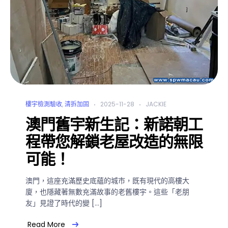
樓宇檢測驗收
,
清拆加固
2025-11-28
JACKIE
澳門舊宇新生記：新諾朝工
程帶您解鎖老屋改造的無限
可能！
澳門，這座充滿歷史底蘊的城市，既有現代的高樓大
廈，也隱藏著無數充滿故事的老舊樓宇。這些「老朋
友」見證了時代的變 […]
Read More