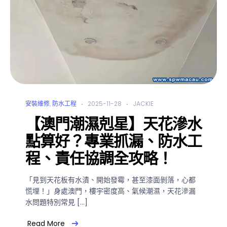
安裝維修
,
防水工程
2025-11-28
JACKIE
【澳門潮濕剋星】天花滲水
點算好？專業抓漏、防水工
程、責任協調全攻略！
「見到天花板有水漬、開始發霉，甚至漆面剝落，心都
慌埋！」身處澳門，樓宇密度高、氣候潮濕，天花滲漏
水問題特別常見 […]
Read More