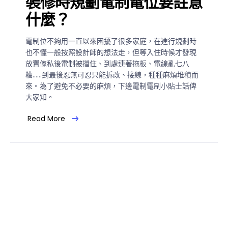
裝修時規劃電制電位要註意
什麼？
電制位不夠用一直以來困擾了很多家庭，在進行規劃時
也不懂一般按照設計師的想法走，但等入住時候才發現
放置傢私後電制被擋住、到處連著拖板、電線亂七八
糟……到最後忍無可忍只能拆改、接線，種種麻煩堆積而
來。為了避免不必要的麻煩，下邊電制電制小貼士話俾
大家知。
Read More