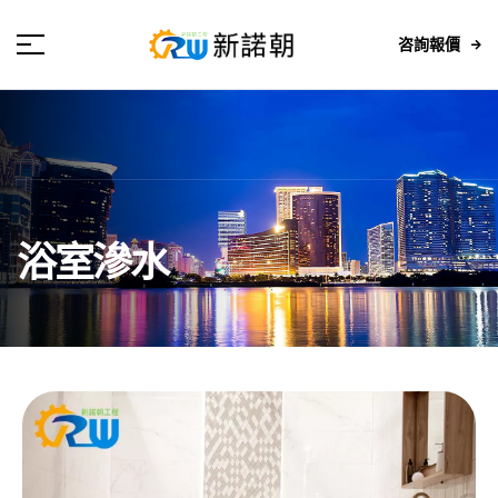
咨詢報價
浴室滲水