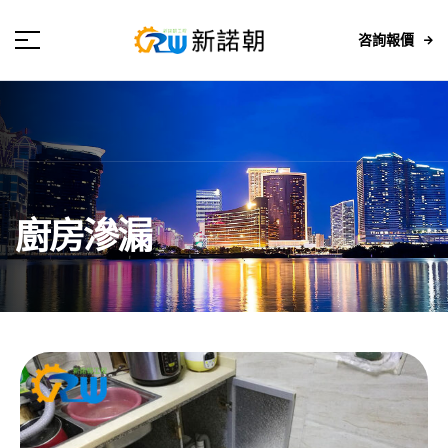
咨詢報價
廚房滲漏