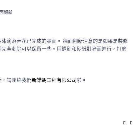
漆滴落弄花已完成的牆面。 牆面翻新注意的是如果是裝修
用完全剷除可以保留一些。用鋼刷和砂紙對牆面進行，打磨
話，請聯絡我們
新諾朝工程有限公司
啦。
Faceb
Twi