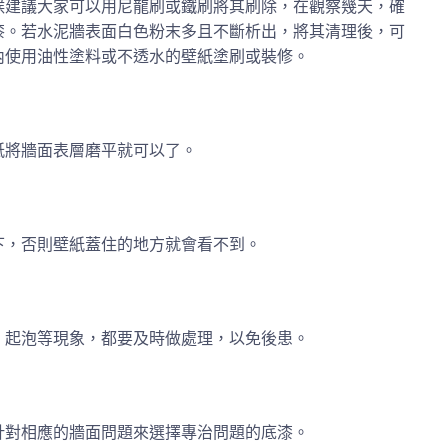
候建議大家可以用尼龍刷或鐵刷將其刷除，在觀察幾天，確
漆。若水泥牆表面白色粉末多且不斷析出，將其清理後，可
內使用油性塗料或不透水的壁紙塗刷或裝修。
紙將牆面表層磨平就可以了。
下，否則壁紙蓋住的地方就會看不到。
、起泡等現象，都要及時做處理，以免後患。
針對相應的牆面問題來選擇專治問題的底漆。