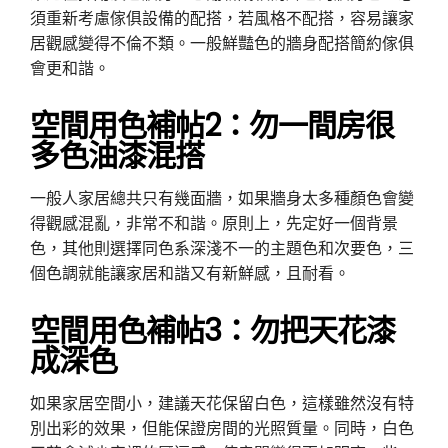
須重新考慮傢俱設備的配搭，若風格不配搭，容易讓家
居觀感變得不倫不類。一般鮮豔色的牆身配搭簡約傢俱
會更和諧。
空間用色補帖2：勿一間房很
多色油漆混搭
一般人家居總共只有幾面牆，如果牆身太多種顏色會變
得觀感混亂，非常不和諧。原則上，先定好一個背景
色，其他則選擇同色系深淺不一的主題色和次要色，三
個色調就能讓家居和諧又有新鮮感，且耐看。
空間用色補帖3：勿把天花漆
成深色
如果家居空間小，建議天花保留白色，這樣雖然沒有特
別出彩的效果，但能保證房間的光照質量。同時，白色