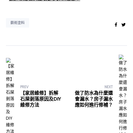
藝術塗料
Faceb
Twi
PREV
NEXT
【家居維修】拆解
做了防水為什麼還
石屎剝落原因及DIY
會漏水？房子漏水
維修方法
應如何進行修補？