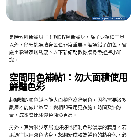
是時候翻新牆身了！想DIY翻新牆身，除了要準備工具
以外，仔細挑選牆身色也非常重要。若選錯了顏色，會
嚴重影響家居觀感。以下
新諾朝
教你牆身色選擇小知
識。
空間用色補帖1：勿大面積使用
鮮豔色彩
越鮮豔的顏色越不能大面積作為牆身色，因為需要漆多
數層才能做出效果，變相即是用更多施工時間及油漆
量，成本會比漆淡色油漆更高。
另外，其實很少家居能好好地控制色彩濃厚的牆身。若
果過往採用淡色牆身，想翻新成較為鮮色的牆身色，必