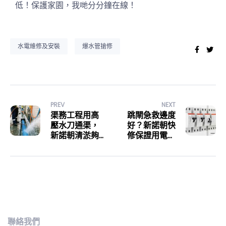
低！保護家園，我哋分分鐘在線！
水電維修及安裝
爆水管搶修
Faceb
Twi
PREV
NEXT
渠務工程用高
跳閘急救邊度
壓水刀通渠，
好？新諾朝快
新諾朝清淤夠
修保證用電順
晒高效
暢！
聯絡我們