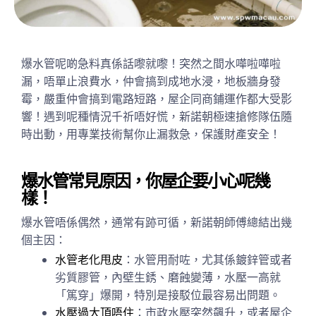
爆水管呢啲急料真係話嚟就嚟！突然之間水嘩啦嘩啦
漏，唔單止浪費水，仲會搞到成地水浸，地板牆身發
霉，嚴重仲會搞到電路短路，屋企同商鋪運作都大受影
響！遇到呢種情況千祈唔好慌，新諾朝極速搶修隊伍隨
時出動，用專業技術幫你止漏救急，保護財產安全！
爆水管常見原因，你屋企要小心呢幾
樣！
爆水管唔係偶然，通常有跡可循，新諾朝師傅總結出幾
個主因：
水管老化甩皮
：水管用耐咗，尤其係鍍鋅管或者
劣質膠管，內壁生銹、磨蝕變薄，水壓一高就
「篤穿」爆開，特別是接駁位最容易出問題。
水壓過大頂唔住
：市政水壓突然飆升，或者屋企