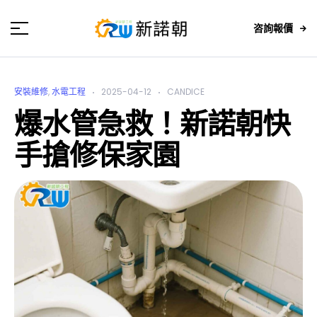
咨詢報價
安裝維修
,
水電工程
2025-04-12
CANDICE
爆水管急救！新諾朝快
手搶修保家園