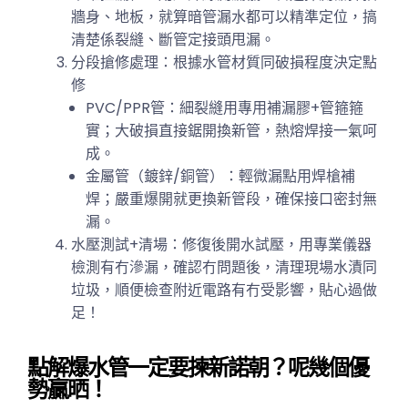
牆身、地板，就算暗管漏水都可以精準定位，搞
清楚係裂縫、斷管定接頭甩漏。
分段搶修處理：根據水管材質同破損程度決定點
修
PVC/PPR管：細裂縫用專用補漏膠+管箍箍
實；大破損直接鋸開換新管，熱熔焊接一氣呵
成。
金屬管（鍍鋅/銅管）：輕微漏點用焊槍補
焊；嚴重爆開就更換新管段，確保接口密封無
漏。
水壓測試+清場：修復後開水試壓，用專業儀器
檢測有冇滲漏，確認冇問題後，清理現場水漬同
垃圾，順便檢查附近電路有冇受影響，貼心過做
足！
點解爆水管一定要揀新諾朝？呢幾個優
勢贏晒！