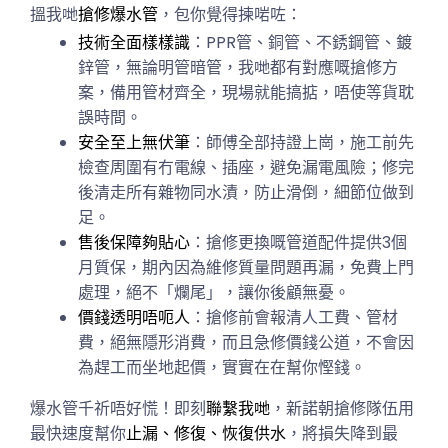
搵我哋
搶修爆水管
，包你覺得揀啱咗：
技術全面樣樣識
：PPR管、銅管、不銹鋼管、鍍
鋅管，無論明管暗管，我哋都有對應嘅搶修方
案，備用管材齊全，現場就能搞掂，唔使等貨耽
誤時間。
安全至上無伏筆
：師傅全部持證上崗，施工前先
檢查周圍有冇電線、插座，避免漏電風險；修完
後清走所有雜物同水漬，防止滑倒，細節位做到
足。
售後保障夠貼心
：搶修更換嘅管道配件提供3個
月質保，期內因為維修質量問題再漏，免費上門
處理，絕不「爛尾」，讓你後顧無憂。
價錢透明唔呃人
：搶修前會報清人工費、管材
費，絕無隱形消費，而且急修價錢公道，不會因
為趕工而坐地起價，實實在在幫你慳錢。
爆水管千祈唔好慌！即刻
聯繫我哋
，新諾朝搶修隊伍用
最快速度幫你
止漏、修復、恢復供水
，將損失降到最