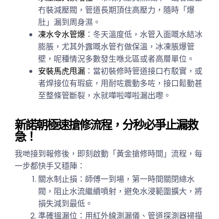
冇裝減壓閥，管道長期頂住高壓力，隨時「爆
肚」漏到周身濕。
凍水令水管爆
：冬天溫度低，水管入面嘅水結冰
膨脹，尤其外露嘅水管冇做保溫，冰凍脹爆管
壁，呢種情況多數發生喺北區或者高層單位。
安裝馬虎甩漏
：當初裝修時管道接口冇駁實，或
者焊接位有瑕疵，用耐咗震動多咗，接口鬆動甚
至整條管斷裂，水就嘩啦嘩啦漏出嚟。
新諾朝極速搶修流程，分秒必爭止漏救
急！
我哋接到報修後，即刻啟動「黃金搶修時間」流程，每
一步都快手又穩陣：
關水制止損：師傅一到場，第一時間關閉總水
閥，阻止水流繼續噴射，避免水浸範圍擴大，將
損失減到最低。
準確搵漏位：用紅外線測漏儀、管道探測器掃描