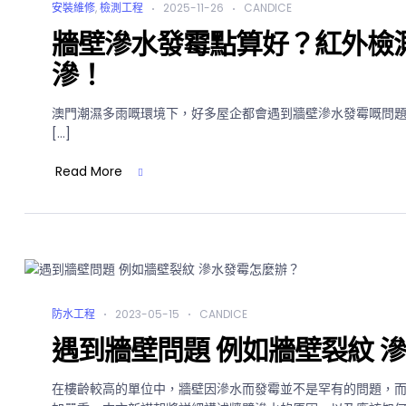
安裝維修
,
檢測工程
2025-11-26
CANDICE
牆壁滲水發霉點算好？紅外檢
滲！
澳門潮濕多雨嘅環境下，好多屋企都會遇到牆壁滲水發霉嘅問
[…]
Read More
防水工程
2023-05-15
CANDICE
遇到牆壁問題 例如牆壁裂紋 
在樓齡較高的單位中，牆壁因滲水而發霉並不是罕有的問題，