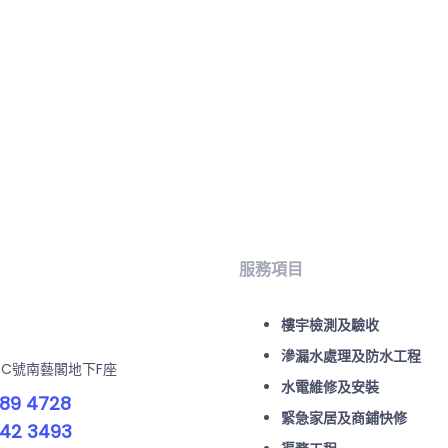
服務項目
樓宇檢測及驗收
滲漏水處理及防水工程
-C號南藝閣地下F座
水電維修及安裝
89 4728
緊急家居及商鋪快修
42 3493