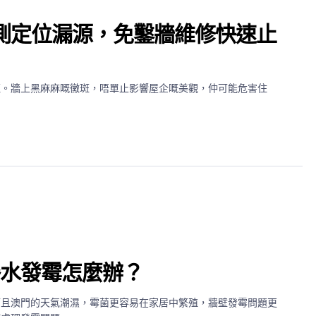
測定位漏源，免鑿牆維修快速止
題。牆上黑麻麻嘅黴斑，唔單止影響屋企嘅美觀，仲可能危害住
滲水發霉怎麼辦？
而且澳門的天氣潮濕，霉菌更容易在家居中繁殖，牆壁發霉問題更