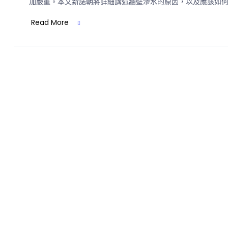
加嚴重。​本文新諾朝將詳細講述牆壁滲水的原因，以及應該如
Read More