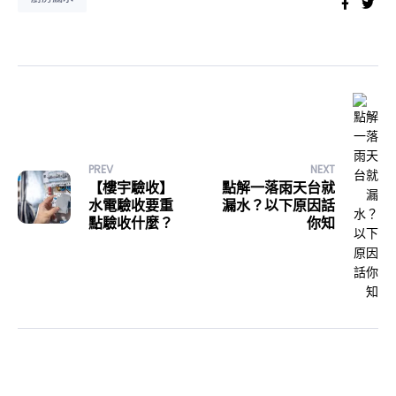
Faceb
Twi
PREV
NEXT
【樓宇驗收】
點解一落雨天台就
水電驗收要重
漏水？以下原因話
點驗收什麼？
你知