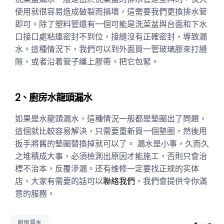
使用就很容易造成破裂而損壞，這需要我們更換排水管
即可。除了塑料管還有一個可能是洗菜盆與台面和下水
口接口處粘連密封不到位，接縫沒有正確密封，導致漏
水。這種情況下，我們可以到外面買一管玻璃膠來打縫
隙，或者沿着管子纏上膠帶，把它包緊。
2、廚房水龍頭漏水
如果是水龍頭漏水，這種情況一般都是墊圈出了問題，
這個就比較容易解決，只需要重新買一個墊圈，然後用
扳手將舊的墊圈替換掉就可以了。 漏水是小事，久而久
之堆積成大事，必須檢測出原因才能施工，否則只會治
標不治本，反覆滲漏。还有维修一定要找正规的实体
店，大家有需要的話可以
聯絡我們
，我們會提供令你滿
意的服務。
廚房漏水