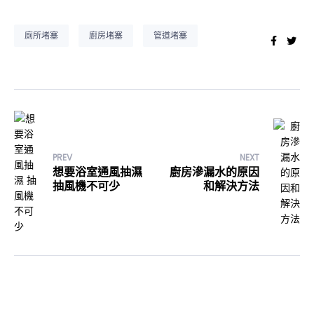
廁所堵塞
廚房堵塞
管道堵塞
Faceb
Twi
PREV
NEXT
想要浴室通風抽濕
廚房滲漏水的原因
抽風機不可少
和解決方法