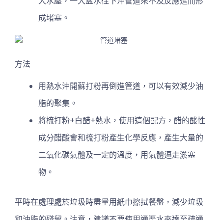
大水壓，一大盆水往下沖管道來不及反應進而形
成堵塞。
方法
用熱水沖開蘇打粉再倒進管道，可以有效減少油
脂的聚集。
將梳打粉+白醋+熱水，使用這個配方，醋的酸性
成分醋酸會和梳打粉產生化學反應，產生大量的
二氧化碳氣體及一定的溫度，用氣體逼走淤塞
物。
平時在處理處於垃圾時盡量用紙巾擦拭餐盤，減少垃圾
和油脂的殘留。注意，建議不要使用通渠水來達至疏通