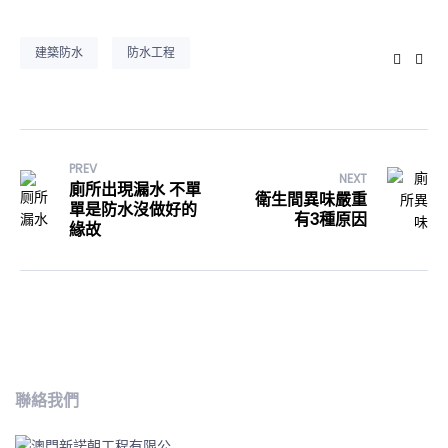
建築防水
防水工程
Faceb
Twi
PREV
NEXT
廁所出現漏水 不單
衛生間異味嚴重
單是防水沒做好的
有3種原因
緣故
聯絡我們