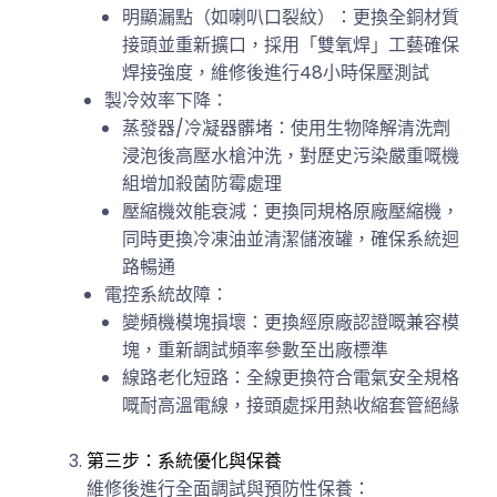
明顯漏點（如喇叭口裂紋）：更換全銅材質
接頭並重新擴口，採用「雙氧焊」工藝確保
焊接強度，維修後進行48小時保壓測試
製冷效率下降：
蒸發器/冷凝器髒堵：使用生物降解清洗劑
浸泡後高壓水槍沖洗，對歷史污染嚴重嘅機
組增加殺菌防霉處理
壓縮機效能衰減：更換同規格原廠壓縮機，
同時更換冷凍油並清潔儲液罐，確保系統迴
路暢通
電控系統故障：
變頻機模塊損壞：更換經原廠認證嘅兼容模
塊，重新調試頻率參數至出廠標準
線路老化短路：全線更換符合電氣安全規格
嘅耐高溫電線，接頭處採用熱收縮套管絕緣
第三步：系統優化與保養
維修後進行全面調試與預防性保養：