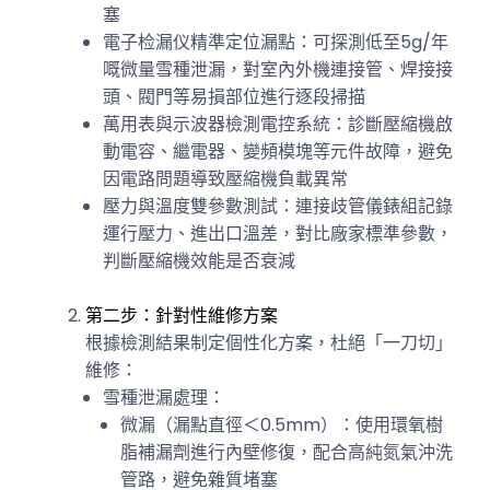
塞
電子检漏仪精準定位漏點：可探測低至5g/年
嘅微量雪種泄漏，對室內外機連接管、焊接接
頭、閥門等易損部位進行逐段掃描
萬用表與示波器檢測電控系統：診斷壓縮機啟
動電容、繼電器、變頻模塊等元件故障，避免
因電路問題導致壓縮機負載異常
壓力與溫度雙參數測試：連接歧管儀錶組記錄
運行壓力、進出口溫差，對比廠家標準參數，
判斷壓縮機效能是否衰減
第二步：針對性維修方案
根據檢測結果制定個性化方案，杜絕「一刀切」
維修：
雪種泄漏處理：
微漏（漏點直徑＜0.5mm）：使用環氧樹
脂補漏劑進行內壁修復，配合高純氮氣沖洗
管路，避免雜質堵塞