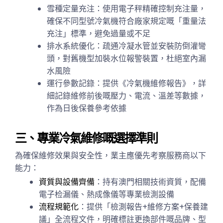
雪種定量充注：使用電子秤精確控制充注量，
確保不同型號冷氣機符合廠家規定嘅「重量法
充注」標準，避免過量或不足
排水系統優化：疏通冷凝水管並安裝防倒灌彎
頭，對舊機型加裝水位報警裝置，杜絕室內漏
水風險
運行參數記錄：提供《冷氣機維修報告》，詳
細記錄維修前後嘅壓力、電流、溫差等數據，
作為日後保養參考依據
三、專業冷氣維修嘅選擇準則
為確保維修效果與安全性，業主應優先考察服務商以下
能力：
資質與設備齊備
：持有澳門相關技術資質，配備
電子检漏儀、熱成像儀等專業檢測設備
流程規範化
：提供「檢測報告+維修方案+保養建
議」全流程文件，明確標註更換部件嘅品牌、型