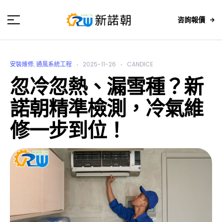
咨詢報價
安裝維修
,
通風系統工程
2025-11-26
CANDICE
忽冷忽熱、漏雪種？新
諾朝精準檢測，冷氣維
修一步到位！