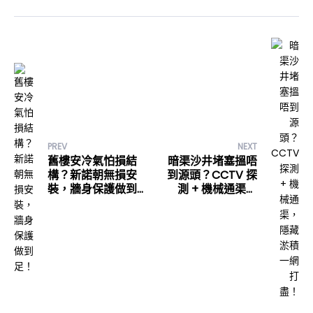
PREV
NEXT
舊樓安冷氣怕損結
暗渠沙井堵塞搵唔
構？新諾朝無損安
到源頭？CCTV 探
裝，牆身保護做到
測 + 機械通渠，
足！
隱藏淤積一網打
盡！