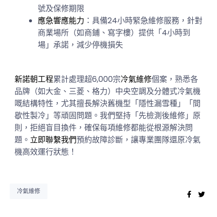
號及保修期限
應急響應能力
：具備24小時緊急維修服務，針對
商業場所（如商鋪、寫字樓）提供「4小時到
場」承諾，減少停機損失
新諾朝工程
累計處理超6,000宗
冷氣維修
個案，熟悉各
品牌（如大金、三菱、格力）中央空調及分體式冷氣機
嘅結構特性，尤其擅長解決舊機型「隱性漏雪種」「間
歇性製冷」等頑固問題。我們堅持「先檢測後維修」原
則，拒絕盲目換件，確保每項維修都能從根源解決問
題。
立即聯繫我們
預約故障診斷，讓專業團隊還原冷氣
機高效運行狀態！
冷氣維修
Faceb
Twi