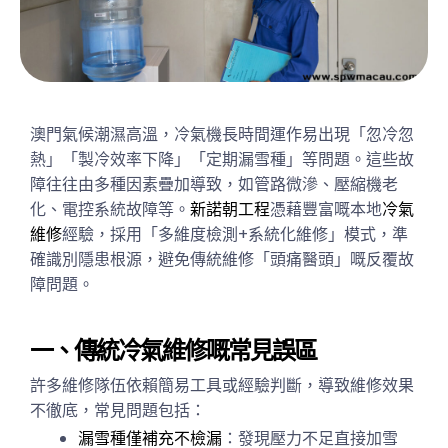
澳門氣候潮濕高溫，冷氣機長時間運作易出現「忽冷忽
熱」「製冷效率下降」「定期漏雪種」等問題。這些故
障往往由多種因素疊加導致，如管路微滲、壓縮機老
化、電控系統故障等。
新諾朝工程
憑藉豐富嘅本地
冷氣
維修
經驗，採用「多維度檢測+系統化維修」模式，準
確識別隱患根源，避免傳統維修「頭痛醫頭」嘅反覆故
障問題。
一、傳統冷氣維修嘅常見誤區
許多維修隊伍依賴簡易工具或經驗判斷，導致維修效果
不徹底，常見問題包括：
漏雪種僅補充不檢漏
：發現壓力不足直接加雪