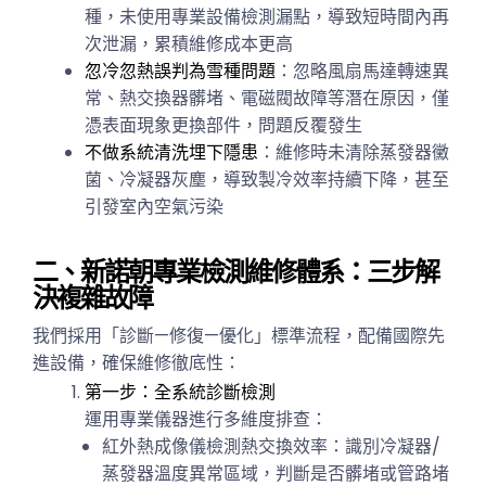
種，未使用專業設備檢測漏點，導致短時間內再
次泄漏，累積維修成本更高
忽冷忽熱誤判為雪種問題
：忽略風扇馬達轉速異
常、熱交換器髒堵、電磁閥故障等潛在原因，僅
憑表面現象更換部件，問題反覆發生
不做系統清洗埋下隱患
：維修時未清除蒸發器黴
菌、冷凝器灰塵，導致製冷效率持續下降，甚至
引發室內空氣污染
二、新諾朝專業檢測維修體系：三步解
決複雜故障
我們採用「診斷—修復—優化」標準流程，配備國際先
進設備，確保維修徹底性：
第一步：全系統診斷檢測
運用專業儀器進行多維度排查：
紅外熱成像儀檢測熱交換效率：識別冷凝器/
蒸發器溫度異常區域，判斷是否髒堵或管路堵