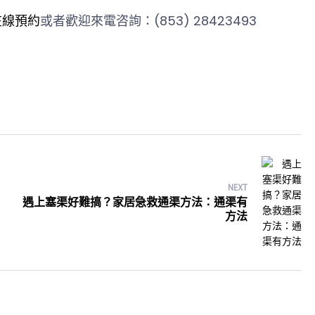
在線預約
或者歡迎來電咨詢：(853) 28423493
NEXT
遇上塞渠好難搞？家居急救通渠方法：通渠有
方法