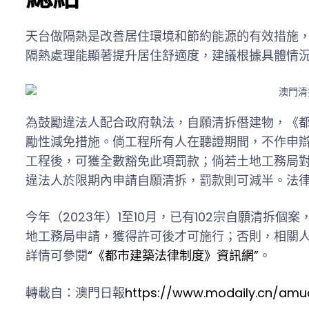
天台做隔熱是改善居住環境和節約能源的有效措施
隔熱處理能顯著提升居住舒適度，建議根據具體情
為鼓勵違法人配合政府執法，自願清拆僭建物，《
勵性減免措施。倘工程所有人在聽證期間，不作申
工程後，可獲全數豁免此項罰款；倘若土地工務局
違法人於限期內申請自願清拆，罰款則可減半。法
今年（2023年）1至10月，已有102宗自願清拆
地工務局申請，獲得許可後才可施行；否則，相關
詳情可參閱
“《都市建築法律制度》資訊網”
。
轉載自：澳門日報
https://www.modaily.cn/amu