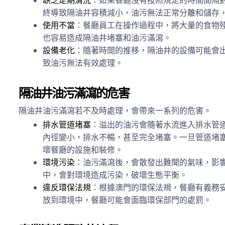
缺乏定期清洗
：如果餐廳沒有按照規定的時間間隔
終導致隔油井容積減小，油污無法正常分離和儲存
使用不當
：餐廳員工在操作過程中，將大量的食物
也容易造成隔油井堵塞和油污滿瀉。
設備老化
：隨著時間的推移，隔油井的設備可能會
致油污無法有效處理。
隔油井油污滿瀉的危害
隔油井油污滿瀉若不及時處理，會帶來一系列的危害。
排水管道堵塞
：溢出的油污會隨著水流進入排水管
內徑變小，排水不暢，甚至完全堵塞。一旦管道堵
壞餐廳的設施和裝修。
環境污染
：油污滿瀉後，會散發出難聞的氣味，影
中，會對環境造成污染，破壞生態平衡。
違反環保法規
：根據澳門的環保法規，餐廳有義務
放到環境中，餐廳可能會面臨環保部門的處罰。