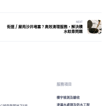
NEXT
街道 / 屋苑沙井堵塞？高效清理服務，解決積
水蚊患問題
服務項目
樓宇檢測及驗收
滲漏水處理及防水工程
-C號南藝閣地下F座