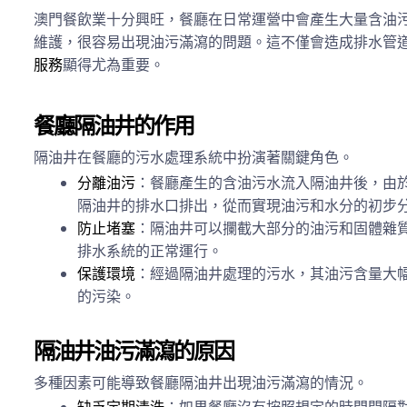
澳門餐飲業十分興旺，餐廳在日常運營中會產生大量含油
維護，很容易出現油污滿瀉的問題。這不僅會造成排水管
服務
顯得尤為重要。
餐廳隔油井的作用
隔油井在餐廳的污水處理系統中扮演著關鍵角色。
分離油污
：餐廳產生的含油污水流入隔油井後，由
隔油井的排水口排出，從而實現油污和水分的初步
防止堵塞
：隔油井可以攔截大部分的油污和固體雜
排水系統的正常運行。
保護環境
：經過隔油井處理的污水，其油污含量大
的污染。
隔油井油污滿瀉的原因
多種因素可能導致餐廳隔油井出現油污滿瀉的情況。