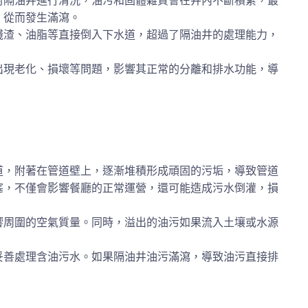
對隔油井進行清洗，油污和固體雜質會在井內不斷積累，最
，從而發生滿瀉。
殘渣、油脂等直接倒入下水道，超過了隔油井的處理能力，
出現老化、損壞等問題，影響其正常的分離和排水功能，導
道，附著在管道壁上，逐漸堆積形成頑固的污垢，導致管道
塞，不僅會影響餐廳的正常運營，還可能造成污水倒灌，損
響周圍的空氣質量。同時，溢出的油污如果流入土壤或水源
妥善處理含油污水。如果隔油井油污滿瀉，導致油污直接排