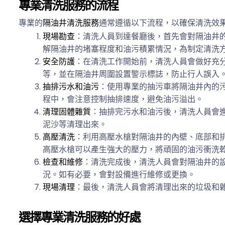
專業清洗服務的流程
專業的
隔油井清洗服務
通常遵循以下流程，以確保清洗效
現場勘查
：清洗人員到達餐廳後，首先會對隔油井
解隔油井的堵塞程度和油污積累情況，為制定清洗
安全防護
：在清洗工作開始前，清洗人員會做好充
等，並在隔油井周圍設置警示標誌，防止行人誤入
抽排污水和油污
：使用專業的抽污車將隔油井內的
程中，會注意控制抽排速度，避免油污溢出。
清理固體雜質
：抽排完污水和油污後，清洗人員會
泥沙等清理出來。
高壓清洗
：利用高壓水槍對隔油井的內壁、底部和
高壓水槍可以產生強大的壓力，將頑固的油污衝洗
檢查和維修
：清洗完成後，清洗人員會對隔油井的
況。如有必要，會對設備進行維修或更換。
現場清理
：最後，清洗人員會將清理出來的垃圾和
選擇專業清洗服務的好處