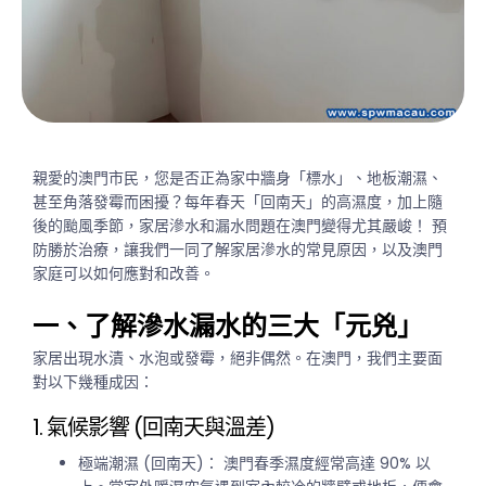
親愛的澳門市民，您是否正為家中牆身「標水」、地板潮濕、
甚至角落發霉而困擾？每年春天「回南天」的高濕度，加上隨
後的颱風季節，家居滲水和漏水問題在澳門變得尤其嚴峻！ 預
防勝於治療，讓我們一同了解家居滲水的常見原因，以及澳門
家庭可以如何應對和改善。
一、了解滲水漏水的三大「元兇」
家居出現水漬、水泡或發霉，絕非偶然。在澳門，我們主要面
對以下幾種成因：
1. 氣候影響 (回南天與溫差)
極端潮濕 (回南天)：
澳門春季濕度經常高達 90% 以