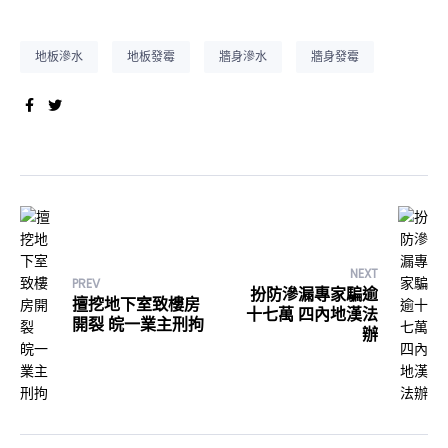
地板滲水
地板發霉
牆身滲水
牆身發霉
Facebook
Twitter
NEXT
PREV
扮防滲漏專家騙逾
擅挖地下室致樓房
十七萬 四內地漢法
開裂 皖一業主刑拘
辦