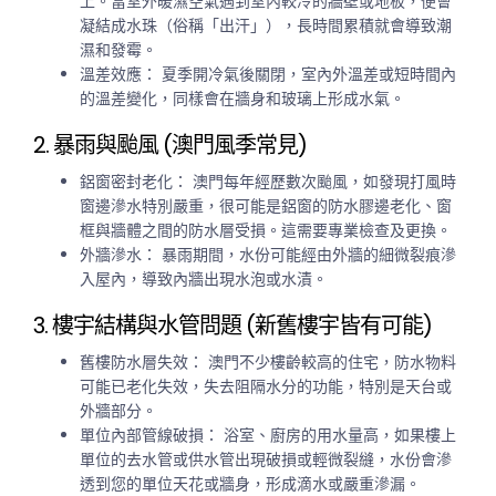
上。當室外暖濕空氣遇到室內較冷的牆壁或地板，便會
凝結成水珠（俗稱「出汗」），長時間累積就會導致潮
濕和發霉。
溫差效應：
夏季開冷氣後關閉，室內外溫差或短時間內
的溫差變化，同樣會在牆身和玻璃上形成水氣。
2. 暴雨與颱風 (澳門風季常見)
鋁窗密封老化：
澳門每年經歷數次颱風，如發現打風時
窗邊滲水特別嚴重，很可能是鋁窗的防水膠邊老化、窗
框與牆體之間的防水層受損。這需要專業檢查及更換。
外牆滲水：
暴雨期間，水份可能經由外牆的細微裂痕滲
入屋內，導致內牆出現水泡或水漬。
3. 樓宇結構與水管問題 (新舊樓宇皆有可能)
舊樓防水層失效：
澳門不少樓齡較高的住宅，防水物料
可能已老化失效，失去阻隔水分的功能，特別是天台或
外牆部分。
單位內部管線破損：
浴室、廚房的用水量高，如果樓上
單位的去水管或供水管出現破損或輕微裂縫，水份會滲
透到您的單位天花或牆身，形成滴水或嚴重滲漏。