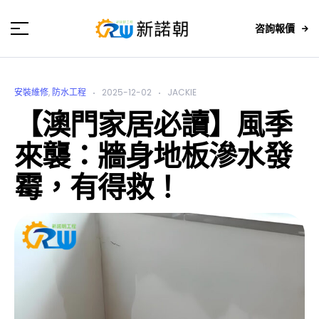
咨詢報價
安裝維修
,
防水工程
2025-12-02
JACKIE
【澳門家居必讀】風季
來襲：牆身地板滲水發
霉，有得救！