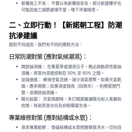
新樓施工不良：
不要以為新樓就安全，部分新建樓宇也
可能因施工細節處理不當，埋下滲漏隱患。
二、立即行動！【新諾朝工程】防潮
抗滲建議
面對不同成因，我們有不同的應對方法：
日常防潮對策 (應對氣候潮濕)：
開啟抽濕機：
在春夏季或潮濕日子，務必啟動高性能抽
濕機，將室內濕度控制在 50% 至 60% 之間。
加強通風：
確保空氣流通，減少濕氣積聚。如果天氣乾
燥，應多開窗；如果濕度極高（回南天），則應緊閉門
窗，並開啟抽濕機。
陽光殺菌：
天氣晴朗時，多打開窗簾讓陽光射入客廳和
房間，有助蒸發水份及抑制霉菌生長。
專業維修對策 (應對結構或水管)：
尋求專業勘察：
懷疑結構或水管問題導致滲水，切勿自