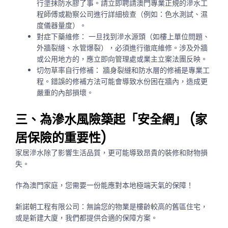
行塗抹防水膠了事。請立即聘請
澳門專業正規的滲水工
程師傅或勘察公司
進行詳細檢查（例如：色水測試、濕
度儀器量度）。
對症下藥維修：
一旦找到滲水源頭（如樓上單位問題、
外牆裂縫、水管爆裂），必須進行徹底維修。涉及外牆
或公用地方的，應立即向管理處或業主立案法團反映。
切勿草率自行修補：
牆身裂縫和防水層的修補是專業工
程。錯誤的修補方法可能會導致水份困在牆內，造成更
嚴重的內部損壞。
三、為滲水風險築起「安全網」 (家
居保險的重要性)
家居滲水除了影響生活品質，更可能導致昂貴的裝修和財物損
失。
作為澳門家庭，您需要一份能應對本地極端天氣的保障！
新諾朝工程有限公司：無論您的物業是樓齡較高的舊區住宅，
或是新建大廈，我們都提供合適的保障方案。