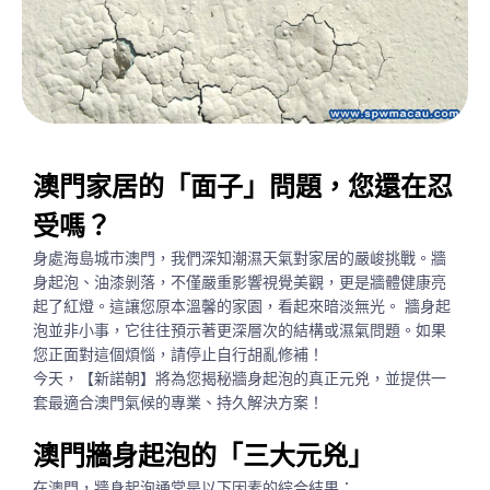
澳門家居的「面子」問題，您還在忍
受嗎？
身處海島城市澳門，我們深知潮濕天氣對家居的嚴峻挑戰。牆
身起泡、油漆剝落，不僅嚴重影響視覺美觀，更是牆體健康亮
起了紅燈。這讓您原本溫馨的家園，看起來暗淡無光。 牆身起
泡並非小事，它往往預示著更深層次的結構或濕氣問題。如果
您正面對這個煩惱，請停止自行胡亂修補！
今天，【新諾朝】將為您揭秘牆身起泡的真正元兇，並提供一
套最適合澳門氣候的專業、持久解決方案！
澳門牆身起泡的「三大元兇」
在澳門，牆身起泡通常是以下因素的綜合結果：