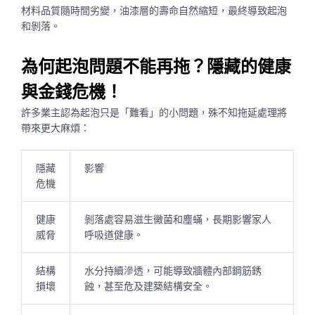
材料品質隨時間劣變，油漆層的壽命自然縮短，最終導致起泡
和剝落。
為何起泡問題不能再拖？隱藏的健康
與金錢危機！
許多業主認為起泡只是「難看」的小問題，殊不知拖延處理將
帶來更大麻煩：
隱藏
影響
危機
健康
剝落處容易滋生黴菌和塵蟎，長期影響家人
威脅
呼吸道健康。
結構
水分持續滲透，可能導致牆體內部鋼筋銹
損壞
蝕，甚至危及建築結構安全。