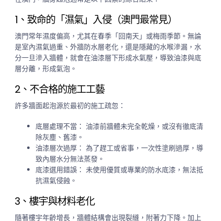
1、致命的「濕氣」入侵（澳門最常見）
澳門常年濕度偏高，尤其在春季「回南天」或梅雨季節。無論
是室內濕氣過重、外牆防水層老化，還是隱藏的水喉滲漏，水
分一旦滲入牆體，就會在油漆層下形成水氣壓，導致油漆與底
層分離，形成氣泡。
2、不合格的施工工藝
許多牆面起泡源於最初的施工疏忽：
底層處理不當：
油漆前牆體未完全乾燥，或沒有徹底清
除灰塵、舊漆。
油漆層次過厚：
為了趕工或省事，一次性塗刷過厚，導
致內層水分無法蒸發。
底漆選用錯誤：
未使用優質或專業的防水底漆，無法抵
抗濕氣侵蝕。
3、樓宇與材料老化
隨著樓宇年齡增長，牆體結構會出現裂縫，附著力下降。加上