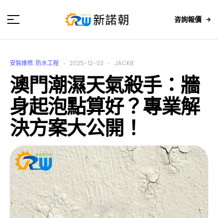
咨詢報價
安裝維修
,
防水工程
2025-12-02
JACKIE
澳門潮濕天氣殺手：牆
身起泡點算好？專業解
決方案大公開！