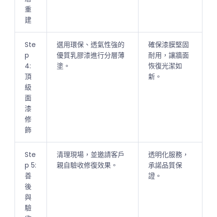
重
建
Ste
選用環保、透氣性強的
確保漆膜堅固
p
優質乳膠漆進行分層薄
耐用，讓牆面
4:
塗。
恢復光潔如
頂
新。
級
面
漆
修
飾
Ste
清理現場，並邀請客戶
透明化服務，
p 5:
親自驗收修復效果。
承諾品質保
善
證。
後
與
驗