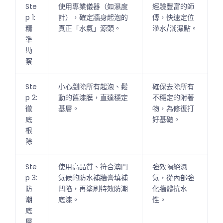
Ste
使用專業儀器（如濕度
經驗豐富的師
p 1:
計），確定牆身起泡的
傅，快速定位
精
真正「水氣」源頭。
滲水/潮濕點。
準
勘
察
Ste
小心剷除所有起泡、鬆
確保去除所有
p 2:
動的舊漆膜，直達穩定
不穩定的附著
徹
基層。
物，為修復打
底
好基礎。
根
除
Ste
使用高品質、符合澳門
強效隔絕濕
p 3:
氣候的防水補牆膏填補
氣，從內部強
防
凹陷，再塗刷特效防潮
化牆體抗水
潮
底漆。
性。
底
層