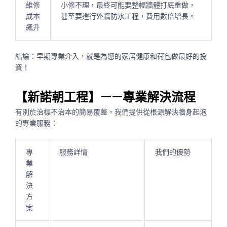
維修
小修不理，最終可能要整幅牆體打底重做，
成本
甚至要進行外牆防水工程，費用數倍增長。
飆升
結論：早期專業介入，就是為您的家居健康和荷包做最好的投
資！
【新諾朝工程】——專業解決流程
有別於治標不治本的簡易覆蓋，我們提供從根源解決牆身起泡
的專業服務：
專
服務詳情
我們的優勢
業
解
決
方
案