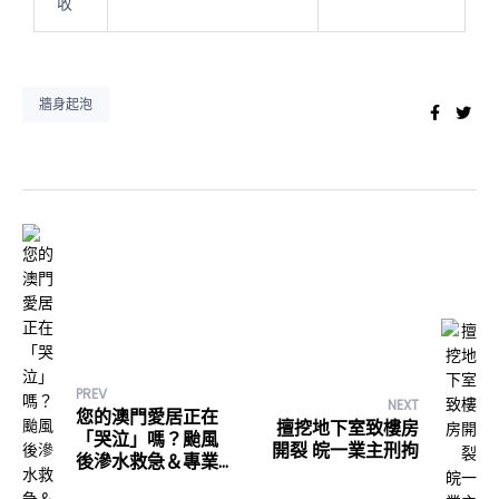
收
牆身起泡
Faceb
Twi
PREV
NEXT
您的澳門愛居正在
擅挖地下室致樓房
「哭泣」嗎？颱風
開裂 皖一業主刑拘
後滲水救急＆專業
長效止漏全攻略！