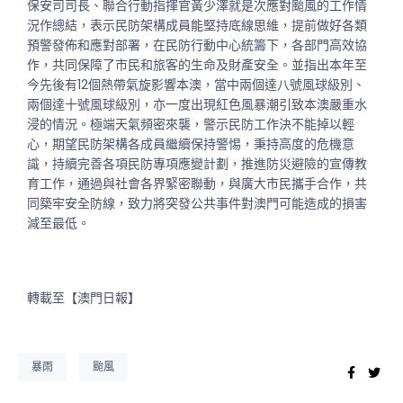
保安司司長、聯合行動指揮官黃少澤就是次應對颱風的工作情
況作總結，表示民防架構成員能堅持底線思維，提前做好各類
預警發佈和應對部署，在民防行動中心統籌下，各部門高效協
作，共同保障了市民和旅客的生命及財產安全。並指出本年至
今先後有12個熱帶氣旋影響本澳，當中兩個達八號風球級別、
兩個達十號風球級別，亦一度出現紅色風暴潮引致本澳嚴重水
浸的情況。極端天氣頻密來襲，警示民防工作決不能掉以輕
心，期望民防架構各成員繼續保持警惕，秉持高度的危機意
識，持續完善各項民防專項應變計劃，推進防災避險的宣傳教
育工作，通過與社會各界緊密聯動，與廣大市民攜手合作，共
同築牢安全防線，致力將突發公共事件對澳門可能造成的損害
減至最低。
轉載至【澳門日報】
暴雨
颱風
Faceb
Twi