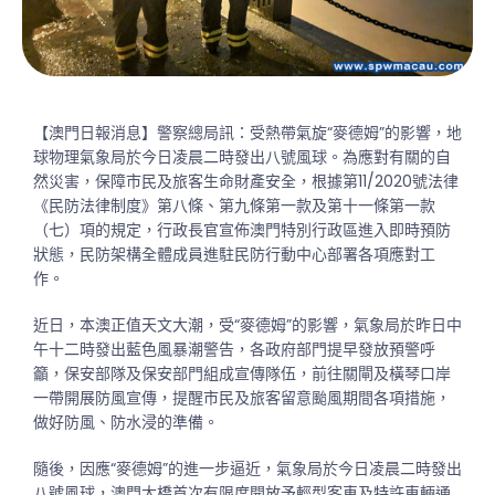
【澳門日報消息】警察總局訊：受熱帶氣旋“麥德姆”的影響，地
球物理氣象局於今日凌晨二時發出八號風球。為應對有關的自
然災害，保障市民及旅客生命財產安全，根據第11/2020號法律
《民防法律制度》第八條、第九條第一款及第十一條第一款
（七）項的規定，行政長官宣佈澳門特別行政區進入即時預防
狀態，民防架構全體成員進駐民防行動中心部署各項應對工
作。
近日，本澳正值天文大潮，受“麥德姆”的影響，氣象局於昨日中
午十二時發出藍色風暴潮警告，各政府部門提早發放預警呼
籲，保安部隊及保安部門組成宣傳隊伍，前往關閘及橫琴口岸
一帶開展防風宣傳，提醒市民及旅客留意颱風期間各項措施，
做好防風、防水浸的準備。
隨後，因應“麥德姆”的進一步逼近，氣象局於今日凌晨二時發出
八號風球，澳門大橋首次有限度開放予輕型客車及特許車輛通