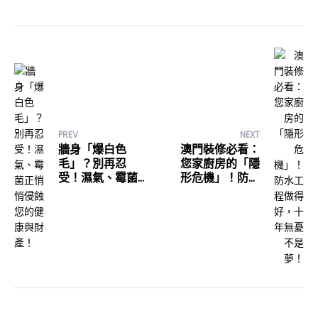
PREV
NEXT
牆身「爆白色
澳門裝修必看：
毛」？別再忍
您家廚房的「隱
受！濕氣、霉菌
形危機」！防水
正悄悄侵蝕您的
工程做得好，十
健康與財產！
年無憂不是夢！