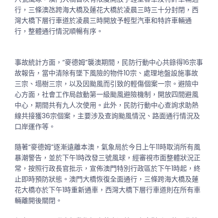
行，三條澳氹跨海大橋及蓮花大橋於凌晨三時三十分封閉，西
灣大橋下層行車道於凌晨三時開放予輕型汽車和特許車輛通
行，整體通行情況順暢有序。
事故統計方面，“麥德姆”襲澳期間，民防行動中心共錄得16宗事
故報告，當中清除有墜下風險的物件10宗、處理地盤設施事故
三宗、塌樹三宗，以及因颱風而引致的輕傷個案一宗。避險中
心方面，社會工作局啟動第一級颱風避險機制，開放四間避風
中心，期間共有九人次使用。此外，民防行動中心查詢求助熱
線共接獲36宗個案，主要涉及查詢颱風情況、路面通行情況及
口岸運作等。
隨著“麥德姆”逐漸遠離本澳，氣象局於今日上午11時取消所有風
暴潮警告，並於下午1時改發三號風球，經審視市面整體狀況正
常，按照行政長官批示，宣佈澳門特別行政區於下午1時起，終
止即時預防狀態。澳門大橋恢復全面通行，三條跨海大橋及蓮
花大橋亦於下午1時重新通車，西灣大橋下層行車道則在所有車
輛離開後關閉。