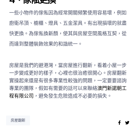
一些小物件的傢俬因為經常開關頻繁使用容易壞，例如
廚衛吊頂、櫥櫃、燈具、五金潔具。有出現損壞的就盡
快更換。為傢俬換新顏，使其與房屋空間風格互契，從
而達到整體裝飾效果的和諧統一。
房屋是我們的避港灣，當房屋進行翻新，看着小屋一步
一步變成更好的樣子，心裡也很治癒很開心。房屋翻新
實操起來還是有很多專業性較強的問題，一定要要諮詢
專業的團隊，假如有需要的話可以來聯絡
澳門新諾朝工
程有限公司
，避免發生危險造成不必要的損失。
房屋翻新
Faceb
Twi