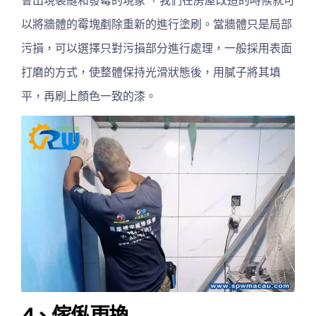
會出現裂縫和發霉的現象 ，我們在房屋改造的時候就可
以將牆體的霉塊剷除重新的進行塗刷。當牆體只是局部
污損，可以選擇只對污損部分進行處理，一般採用表面
打磨的方式，使整體保持光滑狀態後，用膩子將其填
平，再刷上顏色一致的漆。
4、傢俬更換