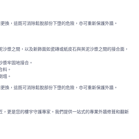
和更換，這既可消除鬆脫部份下墮的危險，亦可重新保護外牆。
泥沙漿之間，以及新飾面如瓷磚或紙皮石與英泥沙漿之間的接合面，
沙漿牢固地接合。
合料。
倒塌。
和更換，這既可消除鬆脫部份下墮的危險，亦可重新保護外牆。
匠，更是您的樓宇守護專家。我們提供一站式的專業外牆修葺和翻新