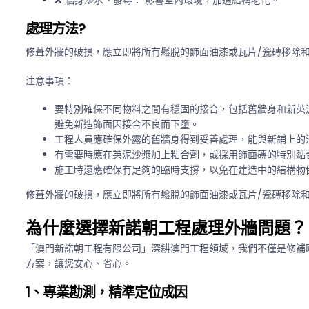
❌
牆身滲水、發霉：
影響室內環境，加速結構老化。
處理方法?
修葺外牆的破損，應立即將所有鬆脫的飾面油漆或瓦片/瓷磚移除
注意事項：
要特別確保不同物料之間有穩固的接合，包括舊牆身和新英
避免新造飾面因接合不良而下墮。
工程人員應確保外露的舊牆身得到妥善處理，能與新鋪上的
有需要時應在英泥沙漿加上粘合劑，或採用飾面磚的特別黏
施工時還應確保有足夠的臨時支撐，以免在建造中的結構物
修葺外牆的破損，應立即將所有鬆脫的飾面油漆或瓦片/瓷磚移除
為什麼選擇新諾朝工程處理外牆問題？
「澳門新諾朝工程有限公司」深耕澳門工程領域，我們不僅是修補
方案，讓您安心、省心。
1、專業勘測，精準定位成因