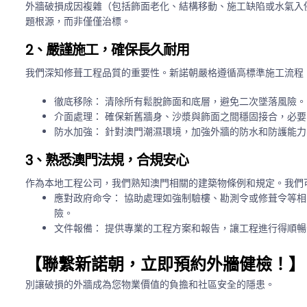
外牆破損成因複雜（包括飾面老化、結構移動、施工缺陷或水氣入
題根源，而非僅僅治標。
2、嚴謹施工，確保長久耐用
我們深知修葺工程品質的重要性。新諾朝嚴格遵循高標準施工流程
徹底移除：
清除所有鬆脫飾面和底層，避免二次墜落風險。
介面處理：
確保新舊牆身、沙漿與飾面之間穩固接合，必要
防水加強：
針對澳門潮濕環境，加強外牆的防水和防護能力
3、熟悉澳門法規，合規安心
作為本地工程公司，我們熟知澳門相關的建築物條例和規定。我們
應對政府命令：
協助處理如強制驗樓、勘測令或修葺令等相
險。
文件報備：
提供專業的工程方案和報告，讓工程進行得順暢
【聯繫新諾朝，立即預約外牆健檢！】
別讓破損的外牆成為您物業價值的負擔和社區安全的隱患。