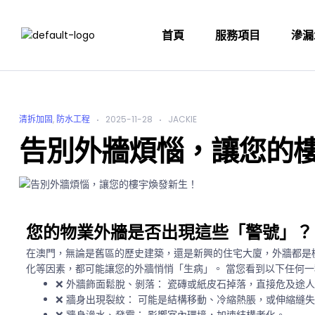
首頁
服務項目
滲漏
清拆加固
,
防水工程
2025-11-28
JACKIE
告別外牆煩惱，讓您的
您的物業外牆是否出現這些「警號」？
在澳門，無論是舊區的歷史建築，還是新興的住宅大廈，外牆都是
化等因素，都可能讓您的外牆悄悄「生病」。 當您看到以下任何
❌
外牆飾面鬆脫、剝落：
瓷磚或紙皮石掉落，直接危及途人
❌
牆身出現裂紋：
可能是結構移動、冷縮熱脹，或伸縮縫失