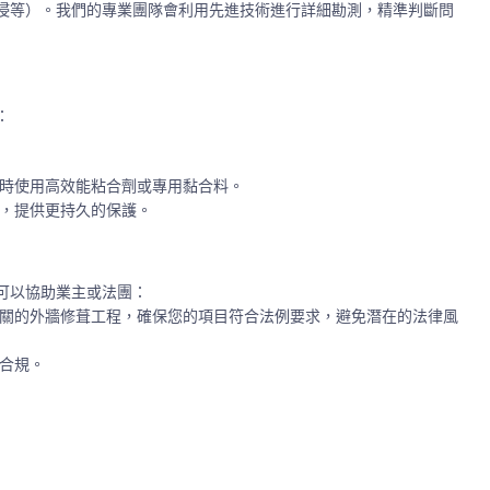
侵等）。我們的專業團隊會利用先進技術進行
詳細勘測
，精準判斷問
：
時使用高效能粘合劑或專用黏合料。
，提供更持久的保護。
可以協助業主或法團：
關的外牆修葺工程，確保您的項目符合法例要求，避免潛在的法律風
合規。