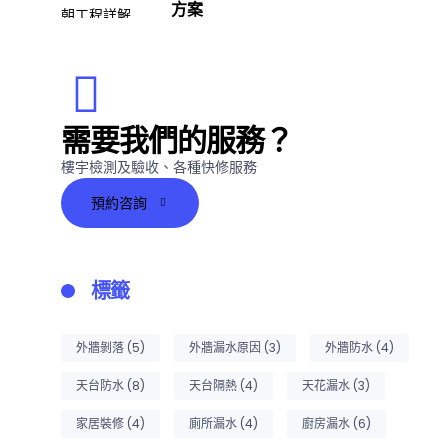
方案
ook
tter
需要我們的服務？
樓宇檢測及驗收、各種快修服務
預約咨詢
標籤
外牆剝落
(5)
外牆漏水原因
(3)
外牆防水
(4)
天台防水
(8)
天台隔熱
(4)
天花漏水
(3)
家居裝修
(4)
廁所漏水
(4)
廚房漏水
(6)