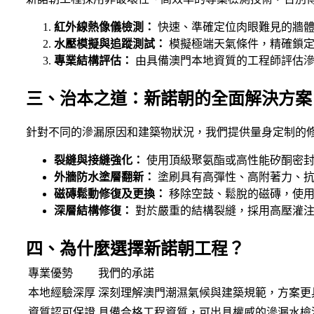
紅外線熱像儀檢測：
快速、準確定位肉眼難見的牆體
水壓模擬與追蹤測試：
模擬極端天氣條件，精確鎖定
專業結構評估：
由具備澳門本地資質的工程師評估滲
三、治本之道：新諾朝的全面解決方案
針對不同的滲漏原因和建築物狀況，我們提供量身定制的
裂縫與接縫強化：
使用頂級聚氨酯或高性能矽酮密封
外牆防水塗層翻新：
塗刷具有高彈性、高附著力、抗
磁磚鬆動修復及更換：
移除空鼓、鬆脫的磁磚，使用
深層結構修復：
對於嚴重的結構裂縫，採用高壓灌注
四、為什麼選擇新諾朝工程？
專業優勢
我們的承諾
本地經驗深厚
深刻理解澳門潮濕氣候與建築規範，方案更
資質認可保證
具備合格工程資質，可出具權威的滲漏水檢