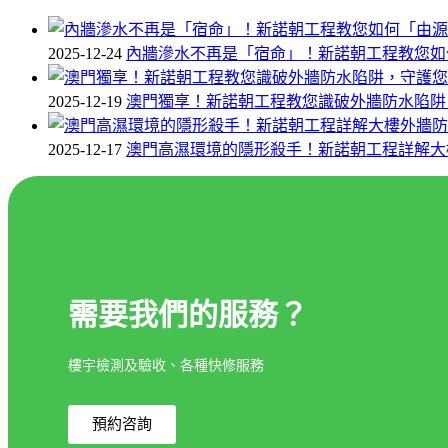
2025-12-24
內牆滲水不再是「宿命」！新諾朝工程教您如
2025-12-19
澳門獨享！新諾朝工程教您識破外牆防水陷阱
2025-12-17
澳門高濕環境的隱形殺手！新諾朝工程詳解大
需要我們的服務？
樓宇檢測及驗收、各種快修服務
預約咨詢