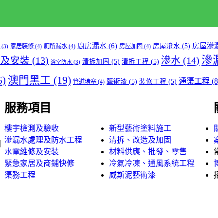
廚房漏水
(6)
房屋滲
房屋滲水
(5)
家居裝修
(4)
廁所漏水
(4)
房屋加固
(4)
(3)
滲
滲水
(14)
修及安裝
(13)
清拆加固
(5)
清拆工程
(5)
浴室防水
(3)
澳門黑工
(19)
6)
通渠工程
(8
藝術漆
(5)
裝修工程
(5)
管道堵塞
(4)
服務項目
樓宇檢測及驗收
新型藝術塗料施工
滲漏水處理及防水工程
清拆、改造及加固
閣
水電維修及安裝
材料供應、批發、零售
緊急家居及商鋪快修
冷氣冷凍、通風系統工程
渠務工程
威斯泥藝術漆