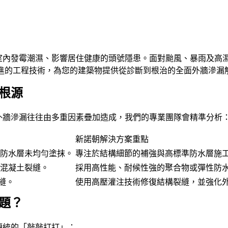
室內發霉潮濕、影響居住健康的頭號隱患。面對颱風、暴雨及高
進的工程技術，為您的建築物提供從診斷到根治的全面外牆滲漏
根源
外牆滲漏往往由多重因素疊加造成，我們的專業團隊會精準分析
新諾朝解決方案重點
、防水層未均勻塗抹。
專注於結構細節的補強與高標準防水層施
、混凝土裂縫。
採用高性能、耐候性強的聚合物或彈性防
縫。
使用高壓灌注技術修復結構裂縫，並強化
題？
傳統的「敲敲打打」：