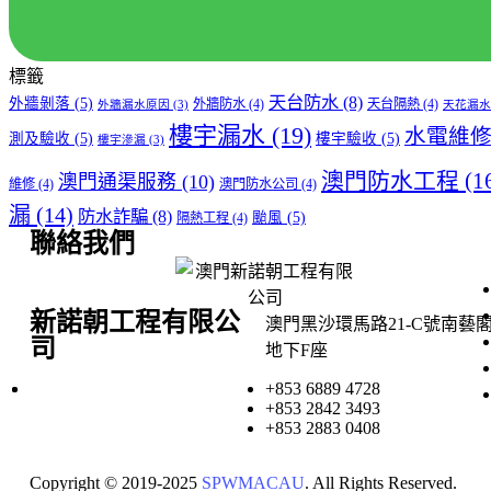
標籤
天台防水
(8)
外牆剝落
(5)
外牆防水
(4)
天台隔熱
(4)
外牆漏水原因
(3)
天花漏水
樓宇漏水
(19)
水電維
測及驗收
(5)
樓宇驗收
(5)
樓宇滲漏
(3)
澳門防水工程
(1
澳門通渠服務
(10)
維修
(4)
澳門防水公司
(4)
漏
(14)
防水詐騙
(8)
颱風
(5)
隔熱工程
(4)
聯絡我們
新諾朝工程有限公
澳門黑沙環馬路21-C號南藝
司
地下F座
+853 6889 4728
+853 2842 3493
+853 2883 0408
Copyright © 2019-2025
SPWMACAU
. All Rights Reserved.