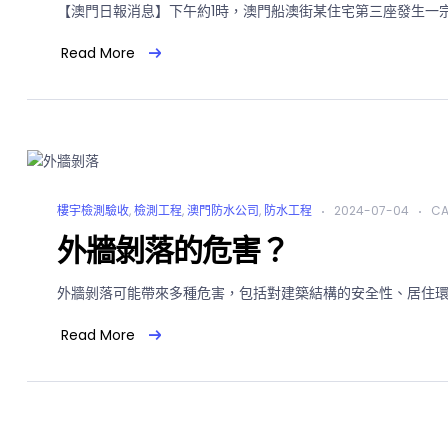
【澳門日報消息】下午約1時，澳門船澳街某住宅第三座發生一宗
Read More
樓宇檢測驗收
,
檢測工程
,
澳門防水公司
,
防水工程
2024-07-04
CA
外牆剝落的危害？
外牆剝落可能帶來多種危害，包括對建築結構的安全性、居住環境
Read More