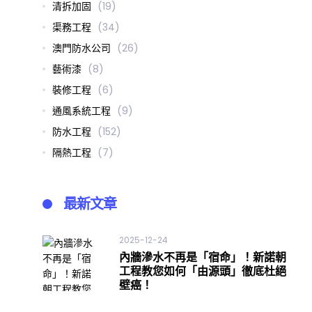
清拆加固
(19)
渠務工程
(34)
澳門防水公司
(26)
藝術漆
(8)
裝修工程
(6)
通風系統工程
(9)
防水工程
(152)
隔熱工程
(7)
最新文章
2025-12-24
內牆滲水不再是「宿命」！新諾朝
工程教您如何「由源頭」徹底杜絕
壁癌！