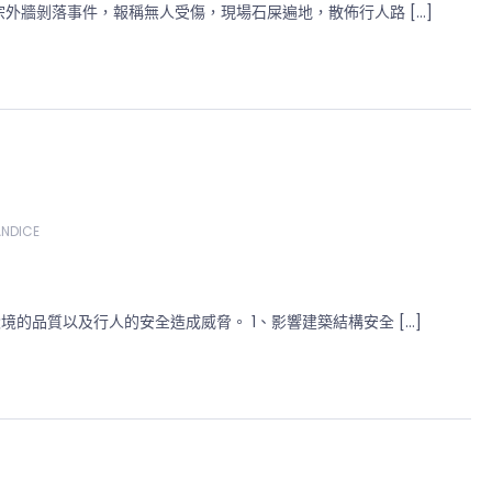
外牆剝落事件，報稱無人受傷，現場石屎遍地，散佈行人路 […]
NDICE
的品質以及行人的安全造成威脅。 1、影響建築結構安全 […]