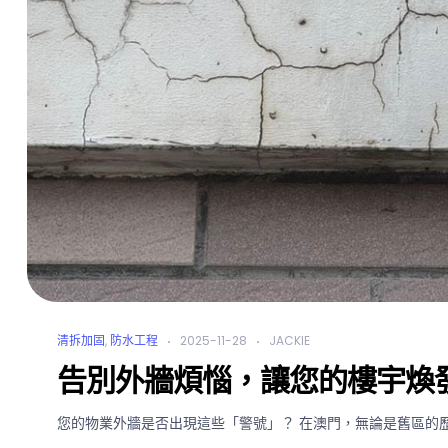
清拆加固
,
防水工程
2025-11-28
JACKIE
告別外牆煩惱，讓您的樓宇煥
您的物業外牆是否出現這些「警號」？ 在澳門，無論是舊區的歷