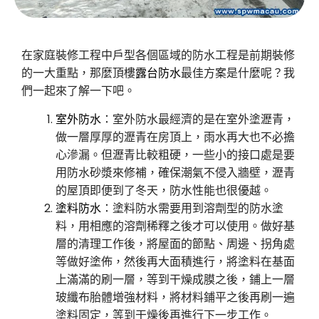
在家庭裝修工程中戶型各個區域的防水工程是前期裝修
的一大重點，那麼頂樓
露台防水
最佳方案是什麼呢？我
們一起來了解一下吧。
室外防水
：室外防水最經濟的是在室外塗瀝青，
做一層厚厚的瀝青在房頂上，雨水再大也不必擔
心滲漏。但瀝青比較粗硬，一些小的接口處是要
用防水砂漿來修補，確保潮氣不侵入牆壁，瀝青
的屋頂即便到了冬天，防水性能也很優越。
塗料防水
：塗料防水需要用到溶劑型的防水塗
料，用相應的溶劑稀釋之後才可以使用。做好基
層的清理工作後，將屋面的節點、周邊、拐角處
等做好塗佈，然後再大面積進行，將塗料在基面
上滿滿的刷一層，等到干燥成膜之後，鋪上一層
玻纖布胎體增強材料，將材料鋪平之後再刷一遍
塗料固定，等到干燥後再進行下一步工作。