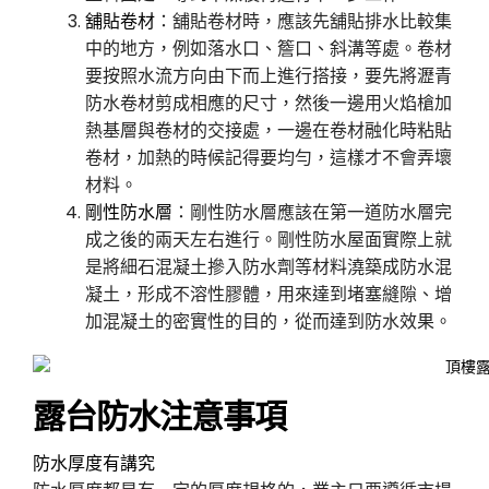
舖貼卷材
：舖貼卷材時，應該先舖貼排水比較集
中的地方，例如落水口、簷口、斜溝等處。卷材
要按照水流方向由下而上進行搭接，要先將瀝青
防水卷材剪成相應的尺寸，然後一邊用火焰槍加
熱基層與卷材的交接處，一邊在卷材融化時粘貼
卷材，加熱的時候記得要均勻，這樣才不會弄壞
材料。
剛性防水層
：剛性防水層應該在第一道防水層完
成之後的兩天左右進行。剛性防水屋面實際上就
是將細石混凝土摻入防水劑等材料澆築成防水混
凝土，形成不溶性膠體，用來達到堵塞縫隙、增
加混凝土的密實性的目的，從而達到防水效果。
露台防水注意事項
防水厚度有講究