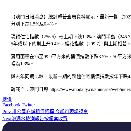
【澳門日報消息】統計暨普查局資料顯示，最新一期（2023年8月
分別下跌1.5%及0.4%。
現貨住宅指數（256.5）較上期下跌1.3%，澳門半島（245.
5年或以下的則上升0.4%。樓花指數（299.7）與上期相若
實用面積在75至99.9平方米的樓價指數下跌3.5%，50平
幅為1.3%。
與去年同期比較，最新一期的整體住宅樓價指數按年下跌4.2
轉載自：澳門日報 https://www.modaily.cn/amucsite/web/index.ht
樓價
Facebook
Twitter
Prev
卅公屋商舖租賃招標 今起可現場視察
Next
滲漏水檢測報告按個案收費