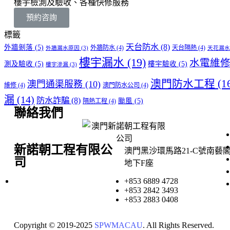
樓宇檢測及驗收、各種快修服務
預約咨詢
標籤
天台防水
(8)
外牆剝落
(5)
外牆防水
(4)
天台隔熱
(4)
外牆漏水原因
(3)
天花漏水
樓宇漏水
(19)
水電維
測及驗收
(5)
樓宇驗收
(5)
樓宇滲漏
(3)
澳門防水工程
(1
澳門通渠服務
(10)
維修
(4)
澳門防水公司
(4)
漏
(14)
防水詐騙
(8)
颱風
(5)
隔熱工程
(4)
聯絡我們
新諾朝工程有限公
澳門黑沙環馬路21-C號南藝
司
地下F座
+853 6889 4728
+853 2842 3493
+853 2883 0408
Copyright © 2019-2025
SPWMACAU
. All Rights Reserved.