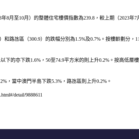
至10月）的整體住宅樓價指數為239.8，較上期（2023年7月至
3）和路氹區（300.9）的跌幅分別為1.5%及0.7%。按樓齡劃分，
。
方米以下的亦下跌1.6%，50至74.9平方米的則上升0.2%。按高
%，當中澳門半島下跌5.3%，路氹區則上升0.2%。
ml#/detail/9888611