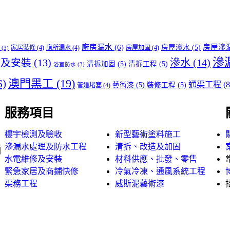
廚房漏水
(6)
房屋滲
房屋滲水
(5)
家居裝修
(4)
廁所漏水
(4)
房屋加固
(4)
(3)
滲
滲水
(14)
修及安裝
(13)
清拆加固
(5)
清拆工程
(5)
浴室防水
(3)
澳門黑工
(19)
6)
通渠工程
(8
藝術漆
(5)
裝修工程
(5)
管道堵塞
(4)
服務項目
樓宇檢測及驗收
新型藝術塗料施工
滲漏水處理及防水工程
清拆、改造及加固
閣
水電維修及安裝
材料供應、批發、零售
緊急家居及商鋪快修
冷氣冷凍、通風系統工程
渠務工程
威斯泥藝術漆