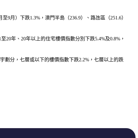
9月）下跌1.3%，澳門半島（236.9）、路氹區（251.6）
11至20年、20年以上的住宅樓價指數分別下跌5.4%及0.8%，
低層樓宇劃分，七層或以下的樓價指數下跌2.2%，七層以上的跌