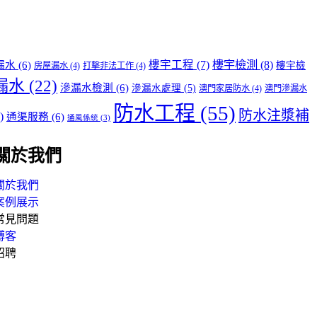
樓宇檢測
(8)
樓宇工程
(7)
漏水
(6)
樓宇檢
房屋漏水
(4)
打擊非法工作
(4)
漏水
(22)
滲漏水檢測
(6)
滲漏水處理
(5)
澳門家居防水
(4)
澳門滲漏水
防水工程
(55)
防水注漿補
)
通渠服務
(6)
通風係統
(3)
關於我們
關於我們
案例展示
常見問題
博客
招聘