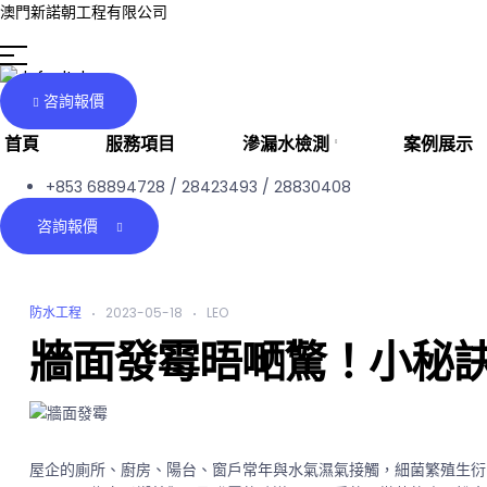
澳門新諾朝工程有限公司
咨詢報價
首頁
服務項目
滲漏水檢測
案例展示
+853 68894728 / 28423493 / 28830408
咨詢報價
CATEGORIES
防水工程
2023-05-18
LEO
牆面發霉晤嗮驚！小秘
屋企的廁所、廚房、陽台、窗戶常年與水氣濕氣接觸，細菌繁殖生衍