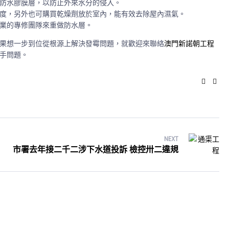
防水膠膜層，以防止外來水分的侵入。
度，另外也可購買乾燥劑放於室內，能有效去除屋內濕氣。
業的專修團隊來重做防水層。
果想一步到位從根源上解決發霉問題，就歡迎來聯絡
澳門新諾朝工程
手問題。
Faceb
Twi
NEXT
市署去年接二千二涉下水道投訴 檢控卅二違規