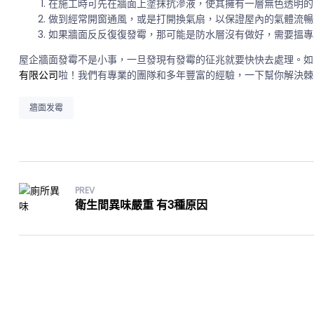
在施工時可先在牆面上塗抹抗滲液，使其擁有一層無色透明的
做到經常開窗通風，或是打開換氣扇，以保證屋內的氣體流暢
如果牆面反反復復發霉，那可能是防水層沒有做好，需要搵專
屋企牆面發霉不是小事，一旦發現有發霉的征兆就要快快去處理。如
有限公司
啦！我們有專業的團隊和多年豐富的經驗，一下幫你解決棘
Tag:
牆面发霉
文
PREV
章
衛生間異味嚴重 有3種原因
導
覽