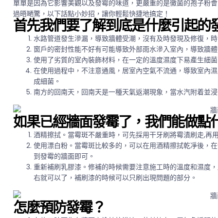
單單是因為它影響美觀以及發霉的味道，更嚴重的是黴菌的孢子粉會
過晤嗮驚，以下話點小妙招，讓你輕鬆快捷地搞定！
首先我們要了解到底是什麼引起的
水路管道發生滲漏，導致牆體受潮，沒有及時發現及修復，時
窗戶的密封性能不好有可能導致外部雨水滲入室內，導致牆體
使用了劣質的室內裝飾材料，在一定的溫度濕度下易產生細菌
在使用過程中，不注意通風，居室內空氣不流通，導致室內濕
成細菌。
南方的回南天，回南天是一種天氣返潮現象，當水汽附着並浸
如果已經牆面發霉了，我們能做點
酒精擦拭。當霉斑不嚴重時，可先採用干牙刷將霉漬刷走,再用
使用漂白粉。當霉斑比較多的，可以在用酒精擦拭乾凈後，在
到發霉的牆面即可。
重新補刷乳膠漆。修補的時候需要注意施工時的溫度和濕度，
右就可以了，補刷漆的時候可以只刷出現問題的部分。
怎麼預防發霉？