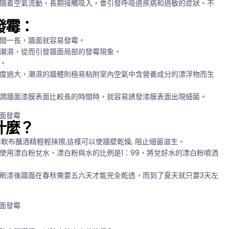
隨着空氣流動，長期接觸吸入，會引發呼吸道疾病和過敏的症狀。不
發霉：
間一長，牆面就容易發霉。
潮濕，從而引發牆面局部的發霉現象。
。
度過大，潮濕的牆體則極易粘附室內空氣中含營養成分的漂浮物而生
潤牆面漆膜表面比較長的時間時，就容易誘發漆膜表面出現細菌。
什麼？
軟布蘸酒精輕輕抹擦,這樣可以使牆壁乾燥, 阻止細菌滋生。
使用漂白粉兌水，漂白粉與水的比例是1：99，將兌好水的漂白粉噴洒
刷漆後牆面在春秋需要五六天才能完全乾透，而到了夏天就只要3天左