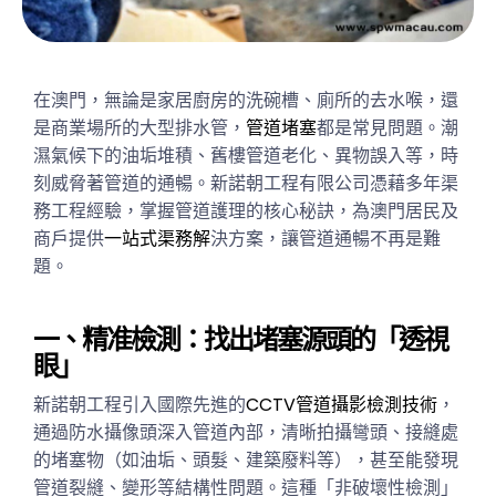
在澳門，無論是家居廚房的洗碗槽、廁所的去水喉，還
是商業場所的大型排水管，
管道堵塞
都是常見問題。潮
濕氣候下的油垢堆積、舊樓管道老化、異物誤入等，時
刻威脅著管道的通暢。新諾朝工程有限公司憑藉多年渠
務工程經驗，掌握管道護理的核心秘訣，為澳門居民及
商戶提供
一站式渠務解
決方案，讓管道通暢不再是難
題。
一、精准檢測：找出堵塞源頭的「透視
眼」
新諾朝工程引入國際先進的
CCTV管道攝影檢測技術
，
通過防水攝像頭深入管道內部，清晰拍攝彎頭、接縫處
的堵塞物（如油垢、頭髮、建築廢料等），甚至能發現
管道裂縫、變形等結構性問題。這種「非破壞性檢測」