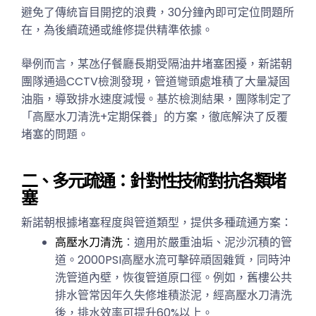
避免了傳統盲目開挖的浪費，30分鐘內即可定位問題所
在，為後續疏通或維修提供精準依據。
舉例而言，某氹仔餐廳長期受隔油井堵塞困擾，新諾朝
團隊通過CCTV檢測發現，管道彎頭處堆積了大量凝固
油脂，導致排水速度減慢。基於檢測結果，團隊制定了
「高壓水刀清洗+定期保養」的方案，徹底解決了反覆
堵塞的問題。
二、多元疏通：針對性技術對抗各類堵
塞
新諾朝根據堵塞程度與管道類型，提供多種疏通方案：
高壓水刀清洗
：適用於嚴重油垢、泥沙沉積的管
道。2000PSI高壓水流可擊碎頑固雜質，同時沖
洗管道內壁，恢復管道原口徑。例如，舊樓公共
排水管常因年久失修堆積淤泥，經高壓水刀清洗
後，排水效率可提升60%以上。