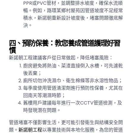
PPR或PVC管材，並調整排水坡度，確保水流順
暢。例如，路環某鄉村屋苑因管道坡度不足經常
積水，新諾朝重新設計坡度後，堵塞問題徹底解
決。
四、預防保養：教您養成管道護理好習
慣
新諾朝工程建議客戶從日常做起，降低堵塞風險：
廚房避免將熱油、菜渣直接倒入水槽，可先濾乾
後丟棄；
廁所切勿沖洗濕巾、衛生棉條等非水溶性物品；
每季度使用管道清潔劑進行預防性保養，尤其在
回南天等潮濕時節；
舊樓用戶建議每年進行一次CCTV管道檢測，及
時發現潛在問題。
管道堵塞不僅影響生活，更可能引發衛生與結構安全問
題。
新諾朝工程
以專業技術與本地化服務，為您的管道