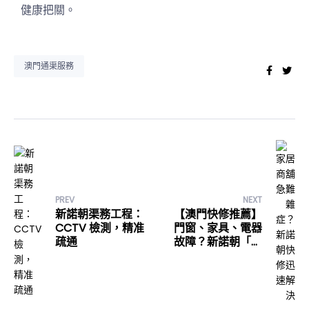
健康把關。
澳門通渠服務
Faceb
Twi
PREV
NEXT
新諾朝渠務工程：
【澳門快修推薦】
CCTV 檢測，精准
門窗、家具、電器
疏通
故障？新諾朝「一
站式」緊急維修專
家