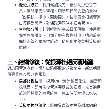
機械式疏通
：利用螺旋鉸刀、鋼絲蛇形管等工
具，清除廚房洗碗槽、廁所馬桶等支管的異物
（如果核、濕巾、頭髮團）。技術員會根據管道
口徑調整設備，確保疏通同時不損害管道。
生物酶分解
：針對輕微堵塞或日常保養，使用環
保生物酶試劑，自然分解有機物殘渣，適用於家
庭排水管的預防性維護，避免化學藥劑對管道的
腐蝕。
三、結構修復：從根源杜絕反覆堵塞
對於因管道老化、設計缺陷導致的頻繁堵塞，新諾朝提
供專業修復與改造服務：
局部修復技術
：採用CIPP紫外線固化法，無需開
挖地面，即可修復管道裂縫或破損處，尤其適用
於澳門舊樓的暗管維修，施工時間縮短50%以
上。
管道更換與優化
：將鐵質舊管更換為耐腐蝕的