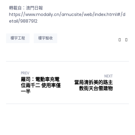
轉載自：澳門日報
https://www.modaily.cn/amucsite/web/index.html#/d
etail/9887912
樓宇工程
樓宇驗收
Faceb
Twi
PREV
NEXT
羅司：電動車充電
當局清拆美的路主
位兩千二 使用率僅
教街天台僭建物
一半