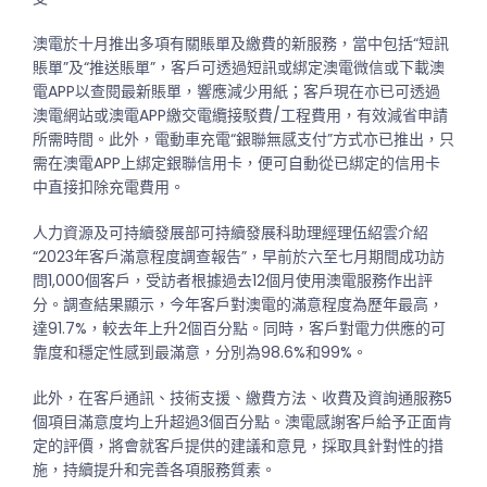
澳電於十月推出多項有關賬單及繳費的新服務，當中包括“短訊
賬單”及“推送賬單”，客戶可透過短訊或綁定澳電微信或下載澳
電APP以查閱最新賬單，響應減少用紙；客戶現在亦已可透過
澳電網站或澳電APP繳交電纜接駁費/工程費用，有效減省申請
所需時間。此外，電動車充電“銀聯無感支付”方式亦已推出，只
需在澳電APP上綁定銀聯信用卡，便可自動從已綁定的信用卡
中直接扣除充電費用。
人力資源及可持續發展部可持續發展科助理經理伍紹雲介紹
“2023年客戶滿意程度調查報告”，早前於六至七月期間成功訪
問1,000個客戶，受訪者根據過去12個月使用澳電服務作出評
分。調查結果顯示，今年客戶對澳電的滿意程度為歷年最高，
達91.7%，較去年上升2個百分點。同時，客戶對電力供應的可
靠度和穩定性感到最滿意，分別為98.6%和99%。
此外，在客戶通訊、技術支援、繳費方法、收費及資詢通服務5
個項目滿意度均上升超過3個百分點。澳電感謝客戶給予正面肯
定的評價，將會就客戶提供的建議和意見，採取具針對性的措
施，持續提升和完善各項服務質素。