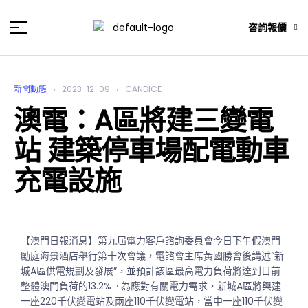
咨詢報價
新聞動態
2023-12-09
CANDICE
澳電：A區將建三變電
站 建築停車場配電動車
充電設施
【澳門日報消息】第九屆電力客戶諮詢委員會今日下午假澳門
勵庭海景酒店舉行第十次會議，電諮會主席黃國勝會後講述“新
城A區供電規劃及發展”，並預計該區最高電力負荷將達到目前
整體澳門負荷的13.2%。為應對有關電力需求，新城A區將興建
一座220千伏變電站及兩座110千伏變電站，當中一座110千伏變