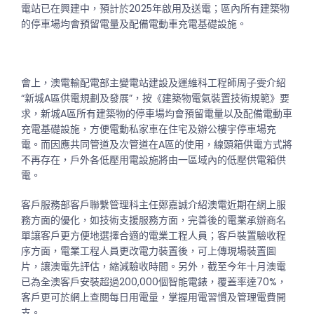
電站已在興建中，預計於2025年啟用及送電；區內所有建築物
的停車場均會預留電量及配備電動車充電基礎設施。
會上，澳電輸配電部主變電站建設及運維科工程師周子雯介紹
“新城A區供電規劃及發展”，按《建築物電氣裝置技術規範》要
求，新城A區所有建築物的停車場均會預留電量以及配備電動車
充電基礎設施，方便電動私家車在住宅及辦公樓宇停車場充
電。而因應共同管道及次管道在A區的使用，線頭箱供電方式將
不再存在，戶外各低壓用電設施將由一區域內的低壓供電箱供
電。
客戶服務部客戶聯繫管理科主任鄭嘉誠介紹澳電近期在網上服
務方面的優化，如技術支援服務方面，完善後的電業承辦商名
單讓客戶更方便地選擇合適的電業工程人員；客戶裝置驗收程
序方面，電業工程人員更改電力裝置後，可上傳現場裝置圖
片，讓澳電先評估，縮減驗收時間。另外，截至今年十月澳電
已為全澳客戶安裝超過200,000個智能電錶，覆蓋率達70%，
客戶更可於網上查閱每日用電量，掌握用電習慣及管理電費開
支。