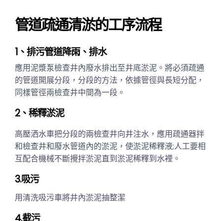
管道疏通清淤的工序流程
1、排污管道降雨、排水
應用泥漿泵檢查井內廢水排出至井底淤泥。將必須疏通
的管道開展分段，分段的方法，依據管徑與長短分配，
同樣管徑兩檢查井中間為一段。
2、稀釋淤泥
高壓洒水車把分段的兩檢查井向井注水，應用疏通器拌
和檢查井和廢水管道內的淤泥，使淤泥稀釋液;人工要相
互配合機械不斷攪拌淤泥直到淤泥稀釋到水裡。
3.吸污
用清洗吸污車將井內淤泥抽整潔
4.截污