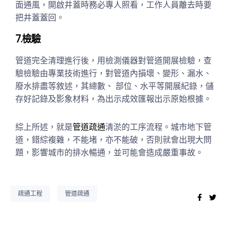
面通風，開啟井蓋時務必專人照看，工作人員離去時要
把井蓋蓋回。
7.檢驗
管道完全清理進行後，用檢測儀器對管道開展檢驗，查
驗檢驗由專業技術進行，對管道內損壞、變形、漏水、
廢水排盡等敘述，其總數、 部位、水平等開展紀錄，儲
存好記錄及影象材料，為出示成效匯報出示原始根據。
綜上所述，就是
管道疏通
清淤的工序流程。城市地下管
道，錯綜複雜，不能堵，亦不能破，否則就會出現大問
題，影響城市的排水暢通，並可能會造成嚴重事故。
疏通工程
管道疏通
Faceb
Twi