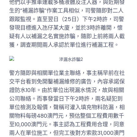
他們以手推車運載多桶液體及注入器，與近期發
生的“補漏詐騙”作案工具相似，司警隨即對二人
跟蹤監視。直至翌日（25日）下午2時許，司警
發現目標進入氹仔某大廈，並於3時許離開，懷
疑有人以補漏之名實施詐騙，隨即上前將兩人截
獲，調查期間兩人承認於單位進行補漏工程。
警方隨即與相關單位業主聯絡，事主稱早前在社
交平台看到免開鑿補漏維修的廣告，內容承諾保
證防水10年。由於單位出現漏水情況，故與相關
公司聯絡。而事發當日下午2時許，兩名疑犯到
單位檢測及報價，聲稱可灌入填充物料防漏，相
關物料每磅480澳門元，預估整個工程費用數千
至10,000澳門元。事主認為工程費用合理，同意
兩人在單位施工，但完工後對方索款31,000澳門