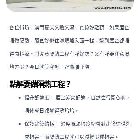
各位街坊，澳門夏天又熱又濕，真係好難頂！如果屋企
唔做隔熱，簡直好似住喺焗爐入面一樣，返到屋企都唔
得閒抖涼。咁究竟隔熱工程有咩好處？又有咩要注意嘅
地方呢？今日就等我哋一齊嚟睇吓啦！
點解要做隔熱工程？
提升舒適度： 屋企涼爽舒適，自然住得開心啲，
唔使成日都覺得㷫烚烚。
保護建築結構： 過度嘅熱脹冷縮會對建築結構造
成損害，而隔熱工程就可以減輕呢種損害。