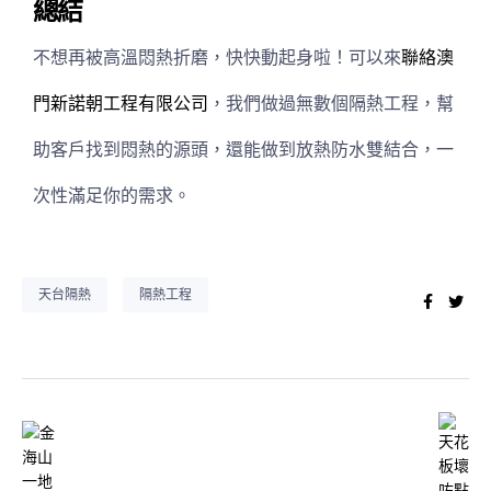
總結
不想再被高溫悶熱折磨，快快動起身啦！可以來
聯絡澳
門新諾朝工程有限公司
，我們做過無數個隔熱工程，幫
助客戶找到悶熱的源頭，還能做到放熱防水雙結合，一
次性滿足你的需求。
天台隔熱
隔熱工程
Faceb
Twi