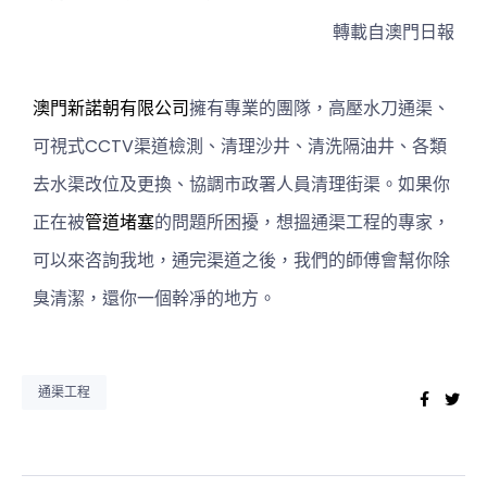
轉載自澳門日報
澳門新諾朝有限公司
擁有專業的團隊，高壓水刀通渠、
可視式CCTV渠道檢測、清理沙井、清洗隔油井、各類
去水渠改位及更換、協調市政署人員清理街渠。如果你
正在被
管道堵塞
的問題所困擾，想搵通渠工程的專家，
可以來咨詢我地，通完渠道之後，我們的師傅會幫你除
臭清潔，還你一個幹凈的地方。
通渠工程
Faceb
Twi