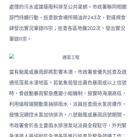
處理的污水或建築廢料排至公共渠網。市政署聯同相關
部門持續行動，巡查飲食場所隔油井243次，對違規食
肆發出實況筆錄15宗；巡查各區地盤202次，發出實況
筆錄11宗。
當有颱風或暴雨即將影響本澳，市政署會優先巡查及疏
通低窪易水浸地區。若氣象局發出黃色暴雨或以上信號
時，會啟動暴雨緊急應變小組機制，按實時海潮高低，
利用遠程端開動泵抽排雨水，派員巡查雨水泵房運作，
按情況調控水泵加快排洪。八號颱風或暴雨訊號期間，
市政署會於各主要雨水排澇泵站派員全程駐守，外判緊
急清渠人員協助於全澳各區進行巡查及緊急疏通工作；