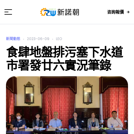
咨詢報價
新聞動態
2023-06-09
LEO
食肆地盤排污塞下水道
市署發廿六實況筆錄