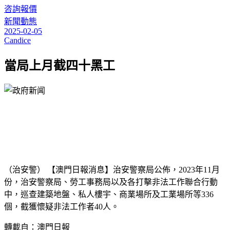
咨詢報價
Categories
新聞動態
2025-02-05
Candice
當局上月截四十黑工
（治安警） 【澳門日報消息】治安警察局公佈，2023年11月
份，治安警察局、勞工事務局以及各打擊非法工作聯合行動
中，巡查建築地盤、私人樓宇、商業場所及工業場所等336
個，截獲懷疑非法工作者40人。
轉載自：澳門日報