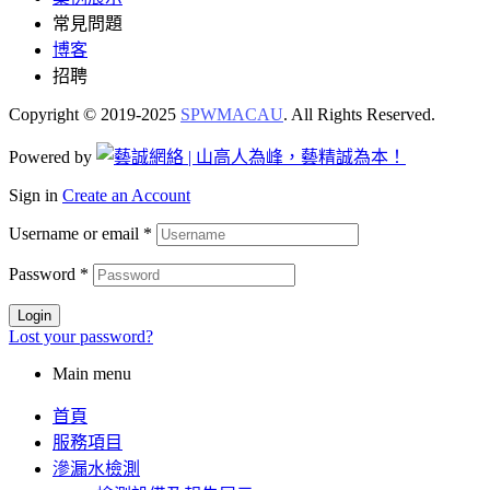
常見問題
博客
招聘
Copyright © 2019-2025
SPWMACAU
. All Rights Reserved.
Powered by
Sign in
Create an Account
Username or email
*
Password
*
Login
Lost your password?
Main menu
首頁
服務項目
滲漏水檢測