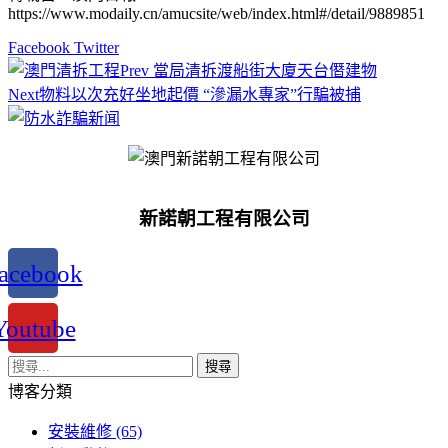
https://www.modaily.cn/amucsite/web/index.html#/detail/9889851
Facebook
Twitter
Prev
當局清拆渡船街大廈天台僭建物
文
Next
物料以次充好坐地起價 “滲漏水專家”行騙被捕
章
導
覽
新諾朝工程有限公司
acebook
Youtube
搜
尋
博客分類
關
安裝維修
(65)
鍵