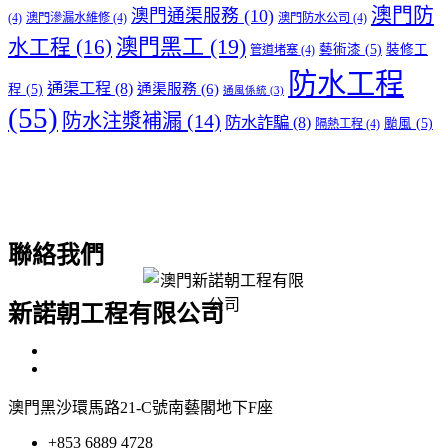
澳門防
澳門通渠服務
(10)
(4)
澳門滲漏水維修
(4)
澳門防水公司
(4)
澳門黑工
(19)
水工程
(16)
藝術漆
(5)
裝修工
管道堵塞
(4)
防水工程
通渠工程
(8)
通渠服務
(6)
程
(5)
通風係統
(3)
(55)
防水注漿補漏
(14)
防水詐騙
(8)
颱風
(5)
隔熱工程
(4)
聯絡我們
新諾朝工程有限公司
澳門黑沙環馬路21-C號南藝閣地下F座
+853 6889 4728