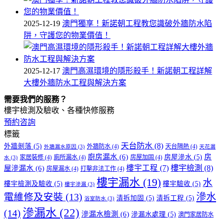
2025-12-19
澳門獨享！新諾朝工程教您識破外牆防水陷
阱，守護您的物業價值！
2025-12-17
澳門高濕環境的隱形殺手！新諾朝工程詳解
大樓外牆防水工程與解決方案
需要我們的服務？
樓宇檢測及驗收、各種快修服務
預約咨詢
標籤
天台防水
(8)
外牆剝落
(5)
外牆防水
(4)
天台隔熱
(4)
外牆漏水原因
(3)
天花漏
廚房漏水
(6)
房
房屋滲水
(5)
家居裝修
(4)
廁所漏水
(4)
房屋加固
(4)
水
(3)
樓宇檢測
(8)
樓宇工程
(7)
屋滲漏水
(6)
房屋漏水
(4)
打擊非法工作
(4)
樓宇漏水
(19)
水
樓宇檢測及驗收
(5)
樓宇驗收
(5)
樓宇滲漏
(3)
滲水
電維修及安裝
(13)
清拆加固
(5)
清拆工程
(5)
浴室防水
(3)
滲漏水
(22)
(14)
滲漏水檢測
(6)
滲漏水處理
(5)
澳門家居防水