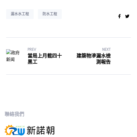
漏水水工程
防水工程
Faceb
Twi
PREV
NEXT
當局上月截四十
建築物滲漏水檢
黑工
測報告
聯絡我們