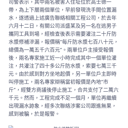
司警表示，其中兩名被害人住址位於高士德一
帶，為上下層兩個單位，早前發現洗手間位置漏
水，遂透過上述廣告聯絡相關工程公司，於去年
六月十二日，有關公司派盛某及另一名在逃男子
攜同工具到場，經檢查後表示需要灌注二十斤防
水漿修補滲漏，報價稱“每斤防水漿七百八十元，
總價為一萬五千六百元”。兩單位戶主接受報價
後，兩名專家施工近一小時完成其中一個單位灌
注，共灌注了四十多公斤防水漿，索要七萬三千
元。由於感到對方坐地起價，另一單位戶主即時
叫停施工，兩名專家辯稱當初報價是內地“市
斤”，經雙方商議後停止施工，合共支付了二萬六
千元。然而，工程完成不足一個月，單位再繼續
出現漏水跡象，經多次聯絡涉案公司跟進無果，
感到被騙，於是報警。