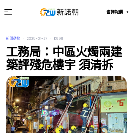
咨詢報價
新聞動態
2025-01-27
K999
工務局：中區火燭兩建
築評殘危樓宇 須清拆