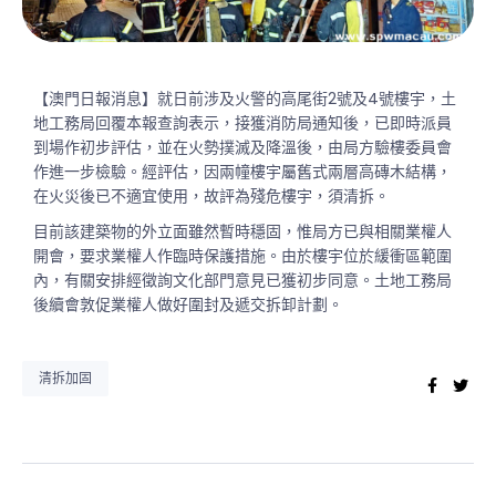
【澳門日報消息】就日前涉及火警的高尾街2號及4號樓宇，土
地工務局回覆本報查詢表示，接獲消防局通知後，已即時派員
到場作初步評估，並在火勢撲滅及降溫後，由局方驗樓委員會
作進一步檢驗。經評估，因兩幢樓宇屬舊式兩層高磚木結構，
在火災後已不適宜使用，故評為殘危樓宇，須清拆。
目前該建築物的外立面雖然暫時穩固，惟局方已與相關業權人
開會，要求業權人作臨時保護措施。由於樓宇位於緩衝區範圍
內，有關安排經徵詢文化部門意見已獲初步同意。土地工務局
後續會敦促業權人做好圍封及遞交拆卸計劃。
清拆加固
Faceb
Twi