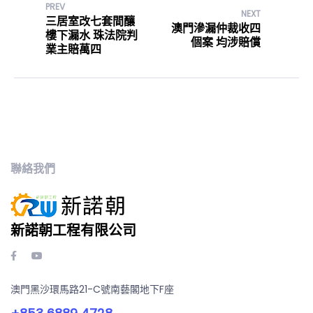
PREV
NEXT
三居室改七套間釀
澳門滲漏仲裁收四
樓下漏水 珠法院判
個案 均涉賠償
業主賠萬四
聯絡我們
新諾朝工程有限公司
澳門黑沙環馬路21-C號南藝閣地下F座